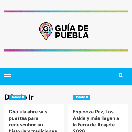
Saltar
al
contenido
Primary
Menu
Dónde Ir
Dónde Ir
Dónde Ir
Cholula abre sus
Espinoza Paz, Los
puertas para
Askis y más llegan a
redescubrir su
la Feria de Acajete
historia y tradiciones
2026