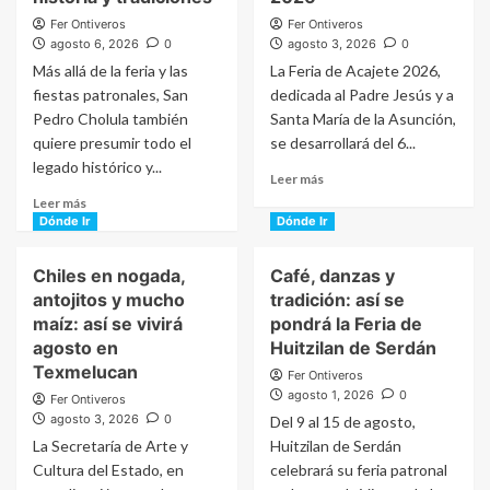
Fer Ontiveros
Fer Ontiveros
agosto 6, 2026
0
agosto 3, 2026
0
Más allá de la feria y las
La Feria de Acajete 2026,
fiestas patronales, San
dedicada al Padre Jesús y a
Pedro Cholula también
Santa María de la Asunción,
quiere presumir todo el
se desarrollará del 6...
legado histórico y...
Read
Leer más
more
Read
Leer más
about
more
Dónde Ir
Dónde Ir
Espinoza
about
Paz,
Cholula
Chiles en nogada,
Café, danzas y
Los
abre
antojitos y mucho
tradición: así se
Askis
sus
maíz: así se vivirá
pondrá la Feria de
y
puertas
más
agosto en
para
Huitzilan de Serdán
llegan
redescubrir
Texmelucan
Fer Ontiveros
a
su
agosto 1, 2026
0
Fer Ontiveros
la
historia
agosto 3, 2026
0
Del 9 al 15 de agosto,
Feria
y
La Secretaría de Arte y
Huitzilan de Serdán
de
tradiciones
Acajete
Cultura del Estado, en
celebrará su feria patronal
2026