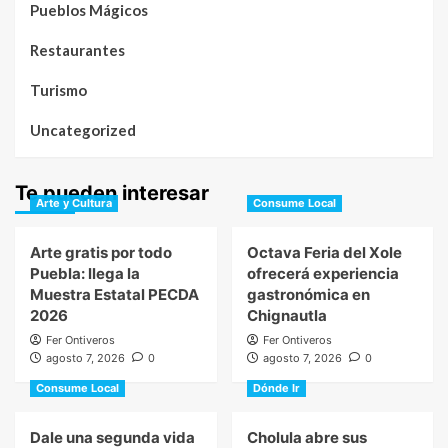
Pueblos Mágicos
Restaurantes
Turismo
Uncategorized
Te pueden interesar
Arte y Cultura
Consume Local
Arte gratis por todo
Octava Feria del Xole
Puebla: llega la
ofrecerá experiencia
Muestra Estatal PECDA
gastronómica en
2026
Chignautla
Fer Ontiveros
Fer Ontiveros
agosto 7, 2026
0
agosto 7, 2026
0
Consume Local
Dónde Ir
Dale una segunda vida
Cholula abre sus