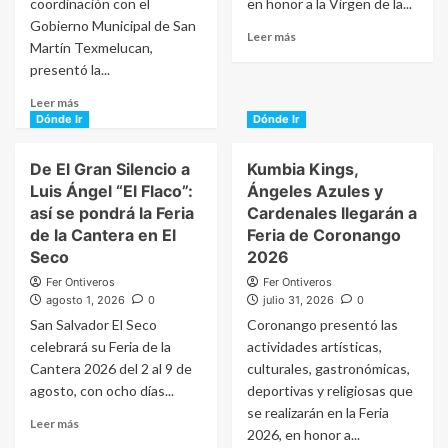
coordinación con el
en honor a la Virgen de la...
Gobierno Municipal de San
Read
Leer más
Martín Texmelucan,
more
presentó la...
about
Café,
Read
Leer más
danzas
more
Dónde Ir
Dónde Ir
y
about
tradición:
Chiles
De El Gran Silencio a
Kumbia Kings,
así
en
se
Luis Ángel “El Flaco”:
Ángeles Azules y
nogada,
pondrá
así se pondrá la Feria
Cardenales llegarán a
antojitos
la
de la Cantera en El
y
Feria de Coronango
Feria
mucho
Seco
2026
de
maíz:
Huitzilan
Fer Ontiveros
Fer Ontiveros
así
de
agosto 1, 2026
0
julio 31, 2026
0
se
Serdán
San Salvador El Seco
Coronango presentó las
vivirá
celebrará su Feria de la
actividades artísticas,
agosto
en
Cantera 2026 del 2 al 9 de
culturales, gastronómicas,
Texmelucan
agosto, con ocho días...
deportivas y religiosas que
se realizarán en la Feria
Read
Leer más
2026, en honor a...
more