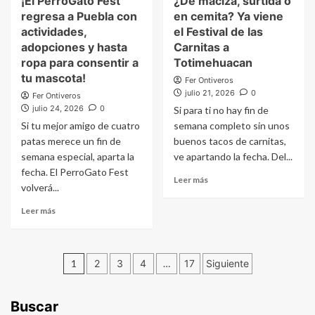
¡El PerroGato Fest
¿De maciza, surtida o
Carrera
llega
de
regresa a Puebla con
en cemita? Ya viene
al
la
actividades,
el Festival de las
CCU
Tortilla
BUAP
adopciones y hasta
Carnitas a
en
para
ropa para consentir a
Totimehuacan
Santa
llenar
tu mascota!
María
Fer Ontiveros
Puebla
julio 21, 2026
0
Coapan
Fer Ontiveros
de
julio 24, 2026
0
Si para ti no hay fin de
color,
Si tu mejor amigo de cuatro
semana completo sin unos
tradición
y
patas merece un fin de
buenos tacos de carnitas,
orgullo
semana especial, aparta la
ve apartando la fecha. Del...
mexicano
fecha. El PerroGato Fest
Read
Leer más
volverá...
more
about
Read
Leer más
¿De
more
maciza,
about
surtida
¡El
Paginación
o
PerroGato
1
2
3
4
…
17
Siguiente
en
Fest
de
cemita?
regresa
Ya
a
entradas
Buscar
viene