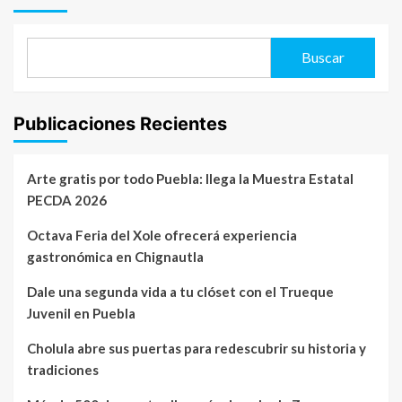
Puebla
el
con
Festival
actividades,
de
adopciones
Buscar
las
y
Carnitas
hasta
a
ropa
Totimehuacan
Publicaciones Recientes
para
consentir
a
tu
Arte gratis por todo Puebla: llega la Muestra Estatal
mascota!
PECDA 2026
Octava Feria del Xole ofrecerá experiencia
gastronómica en Chignautla
Dale una segunda vida a tu clóset con el Trueque
Juvenil en Puebla
Cholula abre sus puertas para redescubrir su historia y
tradiciones