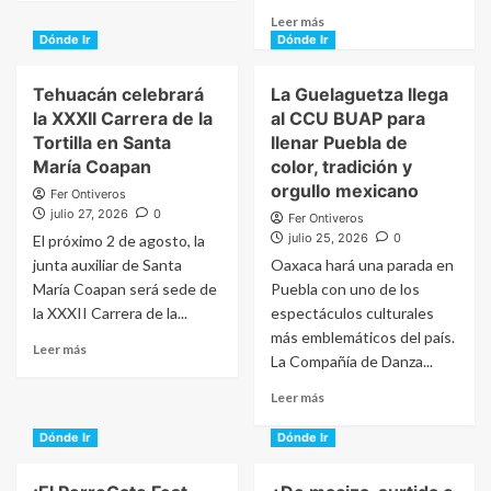
about
Read
Leer más
De
more
Dónde Ir
Dónde Ir
El
about
Gran
Kumbia
Tehuacán celebrará
La Guelaguetza llega
Silencio
Kings,
la XXXII Carrera de la
a
al CCU BUAP para
Ángeles
Luis
Tortilla en Santa
llenar Puebla de
Azules
Ángel
María Coapan
color, tradición y
y
“El
Cardenales
orgullo mexicano
Fer Ontiveros
Flaco”:
llegarán
julio 27, 2026
0
Fer Ontiveros
así
a
julio 25, 2026
0
El próximo 2 de agosto, la
se
Feria
pondrá
junta auxiliar de Santa
Oaxaca hará una parada en
de
la
María Coapan será sede de
Puebla con uno de los
Coronango
Feria
2026
la XXXII Carrera de la...
espectáculos culturales
de
más emblemáticos del país.
la
Read
Leer más
La Compañía de Danza...
Cantera
more
en
about
Read
Leer más
El
Tehuacán
more
Seco
celebrará
about
Dónde Ir
Dónde Ir
la
La
XXXII
Guelaguetza