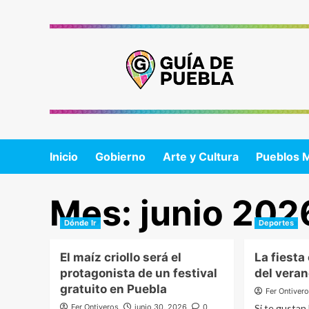
Saltar
al
contenido
Inicio
Gobierno
Arte y Cultura
Pueblos 
Mes:
junio 202
Dónde Ir
Deportes
El maíz criollo será el
La fiest
protagonista de un festival
del veran
gratuito en Puebla
Fer Ontiver
Fer Ontiveros
junio 30, 2026
0
Si te gustan 