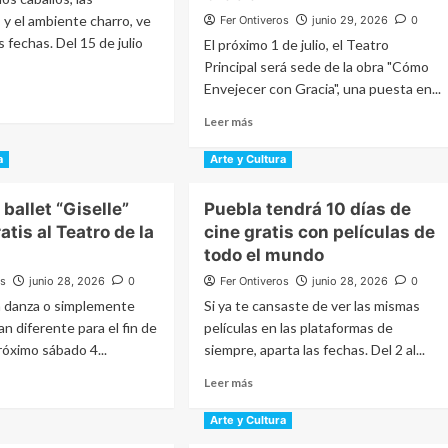
y el ambiente charro, ve
Fer Ontiveros
junio 29, 2026
0
 fechas. Del 15 de julio
El próximo 1 de julio, el Teatro
Principal será sede de la obra "Cómo
Envejecer con Gracia", una puesta en...
Read
Leer más
t
more
about
a
Arte y Cultura
a
Ofelia
a
Medina
 ballet “Giselle”
Puebla tendrá 10 días de
e
de
atis al Teatro de la
cine gratis con películas de
Isaura
Espinoza
todo el mundo
no
llegan
os
junio 28, 2026
0
Fer Ontiveros
junio 28, 2026
0
a
la danza o simplemente
Si ya te cansaste de ver las mismas
Puebla
la
an diferente para el fin de
películas en las plataformas de
con
“Cómo
róximo sábado 4...
siempre, aparta las fechas. Del 2 al...
Envejecer
Read
Leer más
con
more
Gracia”
t
about
Arte y Cultura
Puebla