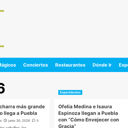
Mágicos
Conciertos
Restaurantes
Dónde Ir
Esp
6
Espectáculos
a charra más grande
Ofelia Medina e Isaura
o llega a Puebla
Espinoza llegan a Puebla
con “Cómo Envejecer con
os
junio 30, 2026
0
Gracia”
los caballos, las