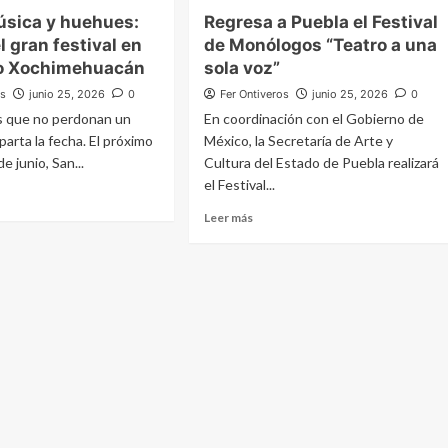
co
tendrá
úsica y huehues:
Regresa a Puebla el Festival
t
10
el gran festival en
de Monólogos “Teatro a una
lle”
días
rá
de
o Xochimehuacán
sola voz”
s
cine
os
junio 25, 2026
0
Fer Ontiveros
junio 25, 2026
0
gratis
os que no perdonan un
En coordinación con el Gobierno de
ro
con
parta la fecha. El próximo
México, la Secretaría de Arte y
películas
de
 junio, San...
Cultura del Estado de Puebla realizará
ad
todo
el Festival...
el
Read
mundo
Leer más
t
more
s,
about
ca
Regresa
a
ues:
Puebla
el
Festival
de
Monólogos
val
“Teatro
a
una