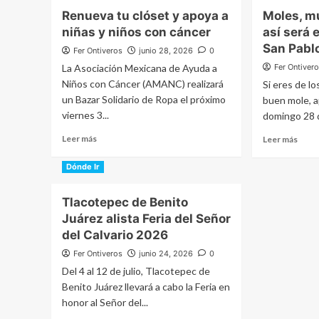
se
clási
Renueva tu clóset y apoya a
Moles, m
llenará
balle
niñas y niños con cáncer
así será 
de
“Gise
mole,
llega
San Pabl
Fer Ontiveros
junio 28, 2026
0
música
grati
La Asociación Mexicana de Ayuda a
Fer Ontiver
y
al
Niños con Cáncer (AMANC) realizará
Si eres de l
tradición
Teat
un Bazar Solidario de Ropa el próximo
buen mole, a
durante
de
tres
la
viernes 3...
domingo 28 de
días
Ciud
Read
Read
Leer más
Leer más
more
more
about
abou
Dónde Ir
Renueva
Mole
tu
músi
Tlacotepec de Benito
clóset
y
Juárez alista Feria del Señor
y
hueh
apoya
así
del Calvario 2026
a
será
Fer Ontiveros
junio 24, 2026
0
niñas
el
Del 4 al 12 de julio, Tlacotepec de
y
gran
niños
Benito Juárez llevará a cabo la Feria en
festi
con
en
honor al Señor del...
cáncer
San