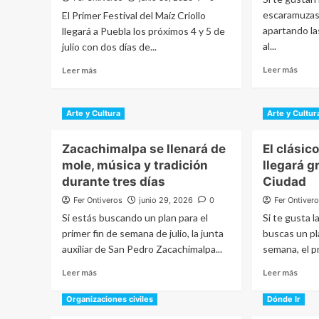
escaramuzas 
El Primer Festival del Maíz Criollo
apartando las
llegará a Puebla los próximos 4 y 5 de
al...
julio con dos días de...
Read
Read
Leer más
Leer más
more
more
abou
about
La
El
Arte y Cultura
Arte y Cultur
fiest
maíz
charr
criollo
Zacachimalpa se llenará de
El clásico
más
será
gran
el
mole, música y tradición
llegará gr
del
protagonista
durante tres días
Ciudad
vera
de
Fer Ontiveros
junio 29, 2026
0
Fer Ontiver
llega
un
a
Si estás buscando un plan para el
festival
Si te gusta 
Pueb
gratuito
primer fin de semana de julio, la junta
buscas un pl
en
auxiliar de San Pedro Zacachimalpa...
semana, el p
Puebla
Read
Read
Leer más
Leer más
more
more
about
abou
Organizaciones civiles
Dónde Ir
Zacachimalpa
El