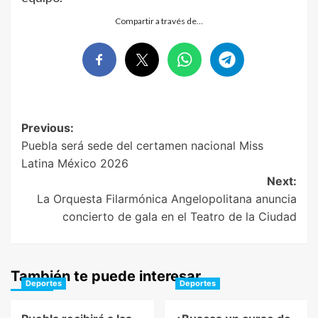
Compartir a través de…
Post
Previous:
Puebla será sede del certamen nacional Miss
navigation
Latina México 2026
Next:
La Orquesta Filarmónica Angelopolitana anuncia
concierto de gala en el Teatro de la Ciudad
También te puede interesar
Deportes
Deportes