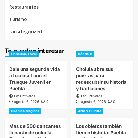
Restaurantes
Turismo
Uncategorized
Te pueden interesar
Consume Local
Dónde Ir
Dale una segunda vida
Cholula abre sus
a tu clóset con el
puertas para
Trueque Juvenil en
redescubrir su historia
Puebla
y tradiciones
Fer Ontiveros
Fer Ontiveros
agosto 6, 2026
0
agosto 6, 2026
0
Pueblos Mágicos
Arte y Cultura
Más de 500 danzantes
Los objetos también
llenarán de color la
tienen historia: Puebla