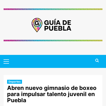
Saltar
al
contenido
Primary
Menu
Deportes
Abren nuevo gimnasio de boxeo
para impulsar talento juvenil en
Puebla