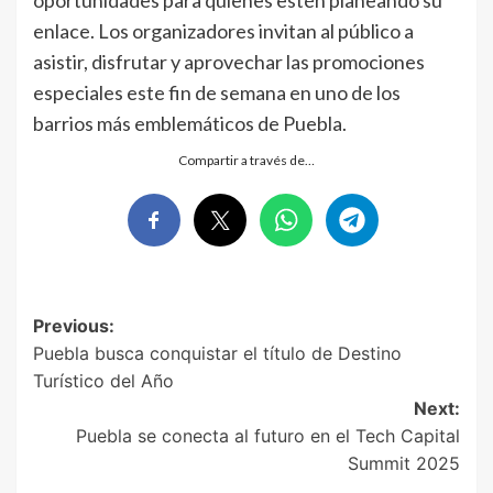
oportunidades para quienes estén planeando su
enlace. Los organizadores invitan al público a
asistir, disfrutar y aprovechar las promociones
especiales este fin de semana en uno de los
barrios más emblemáticos de Puebla.
Compartir a través de…
Post
Previous:
Puebla busca conquistar el título de Destino
navigation
Turístico del Año
Next:
Puebla se conecta al futuro en el Tech Capital
Summit 2025