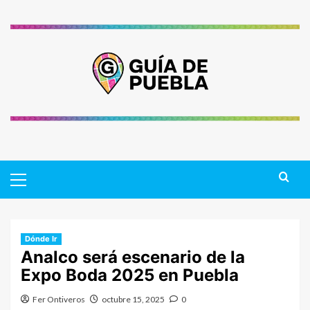
Saltar
al
contenido
Primary
Menu
Dónde Ir
Analco será escenario de la
Expo Boda 2025 en Puebla
Fer Ontiveros
octubre 15, 2025
0