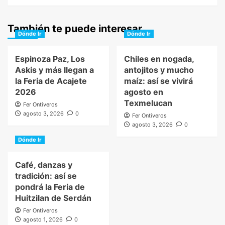
También te puede interesar
Dónde Ir
Dónde Ir
Espinoza Paz, Los
Chiles en nogada,
Askis y más llegan a
antojitos y mucho
la Feria de Acajete
maíz: así se vivirá
2026
agosto en
Texmelucan
Fer Ontiveros
agosto 3, 2026
0
Fer Ontiveros
agosto 3, 2026
0
Dónde Ir
Café, danzas y
tradición: así se
pondrá la Feria de
Huitzilan de Serdán
Fer Ontiveros
agosto 1, 2026
0