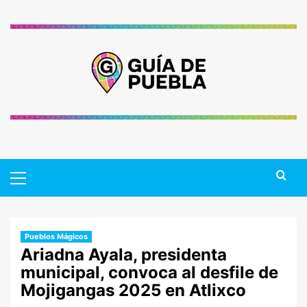
Saltar
al
contenido
Primary
Menu
Pueblos Mágicos
Ariadna Ayala, presidenta
municipal, convoca al desfile de
Mojigangas 2025 en Atlixco