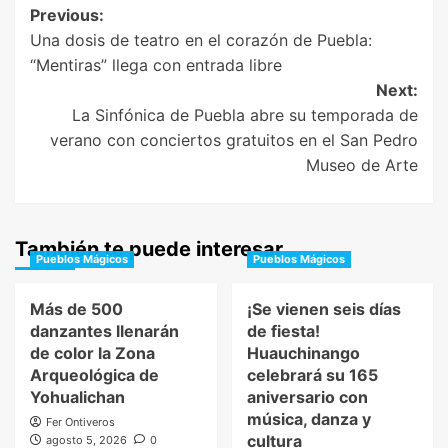
Post
Previous:
Una dosis de teatro en el corazón de Puebla:
navigation
“Mentiras” llega con entrada libre
Next:
La Sinfónica de Puebla abre su temporada de
verano con conciertos gratuitos en el San Pedro
Museo de Arte
También te puede interesar
Pueblos Mágicos
Pueblos Mágicos
Más de 500
¡Se vienen seis días
danzantes llenarán
de fiesta!
de color la Zona
Huauchinango
Arqueológica de
celebrará su 165
Yohualichan
aniversario con
música, danza y
Fer Ontiveros
cultura
agosto 5, 2026
0