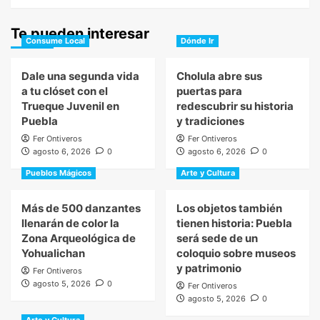
Te pueden interesar
Consume Local
Dónde Ir
Dale una segunda vida
Cholula abre sus
a tu clóset con el
puertas para
Trueque Juvenil en
redescubrir su historia
Puebla
y tradiciones
Fer Ontiveros
Fer Ontiveros
agosto 6, 2026
0
agosto 6, 2026
0
Pueblos Mágicos
Arte y Cultura
Más de 500 danzantes
Los objetos también
llenarán de color la
tienen historia: Puebla
Zona Arqueológica de
será sede de un
Yohualichan
coloquio sobre museos
y patrimonio
Fer Ontiveros
agosto 5, 2026
0
Fer Ontiveros
agosto 5, 2026
0
Arte y Cultura