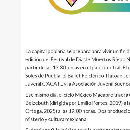
La capital poblana se prepara para vivir un fin 
edición del Festival de Día de Muertos R’epo N
partir de las 13:30 horas en el patio central. E
Soles de Puebla, el Ballet Folclórico Tlatoani, el
Juvenil C’ACATL y la Asociación Juvenil Sueño
Ese mismo día, el ciclo México Macabro traerá 
Belzebuth (dirigida por Emilio Portes, 2019) a 
Ortega, 2025) a las 19:00 horas. Dos producci
misterio y cultura mexicana.
El domingo 9, la música será la protagonista co