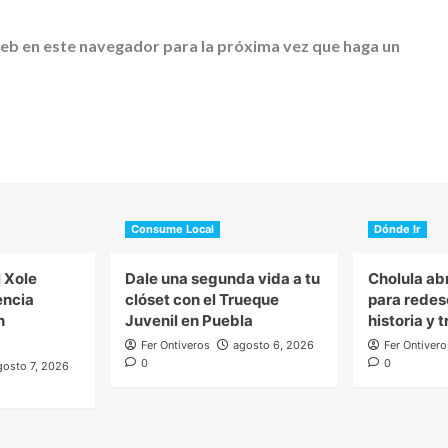
web en este navegador para la próxima vez que haga un
Consume Local
Dónde Ir
l Xole
Dale una segunda vida a tu
Cholula ab
encia
clóset con el Trueque
para redes
n
Juvenil en Puebla
historia y 
Fer Ontiveros
agosto 6, 2026
Fer Ontivero
0
0
gosto 7, 2026