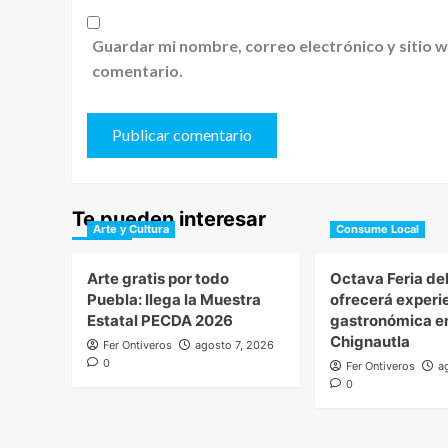
Guardar mi nombre, correo electrónico y sitio 
comentario.
Te pueden interesar
Arte y Cultura
Consume Local
Arte gratis por todo
Octava Feria de
Puebla: llega la Muestra
ofrecerá experi
Estatal PECDA 2026
gastronómica e
Chignautla
Fer Ontiveros
agosto 7, 2026
0
Fer Ontiveros
a
0