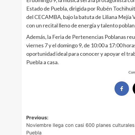
Estado de Puebla, dirigida por Rubén Tochihuitl
del CECAMBA, bajo la batuta de Liliana Mejía V
con un recital lleno de energía y talento poblan
Además, la Feria de Pertenencias Poblanas reun
viernes 7 y el domingo 9, de 10:00 a 17:00 hora
oportunidad ideal para conocer y apoyar el trab
Puebla a casa.
Com
Post
Previous:
Noviembre llega con casi 600 planes culturales
navigation
Puebla