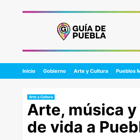
Saltar
al
contenido
Inicio
Gobierno
Arte y Cultura
Pueblos 
Arte y Cultura
Arte, música y 
de vida a Puebl