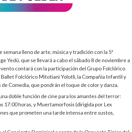
de semana lleno de arte, música y tradición con la 5ª
ge Yedü, que se llevará a cabo el sábado 8 de noviembre a
l evento contará con la participación del Grupo Folclórico
 Ballet Folclórico Mitotiani Yolotli, la Compañía Infantil y
s de Comedia, que pondrán el toque de color y danza.
una doble función de cine para los amantes del terror:
las 17:00 horas, y Muertamorfosis (dirigida por Lex
ones que prometen una tarde intensa entre sustos,
n el Concierto Dominical a cargo de la Orquesta Típica del