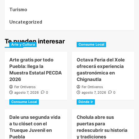
Turismo
Uncategorized
Te pueden interesar
Arte y Cultura
Consume Local
Arte gratis por todo
Octava Feria del Xole
Puebla: llega la
ofrecerá experiencia
Muestra Estatal PECDA
gastronómica en
2026
Chignautla
Fer Ontiveros
Fer Ontiveros
agosto 7, 2026
0
agosto 7, 2026
0
Consume Local
Dónde Ir
Dale una segunda vida
Cholula abre sus
a tu clóset con el
puertas para
Trueque Juvenil en
redescubrir su historia
Puebla
y tradiciones