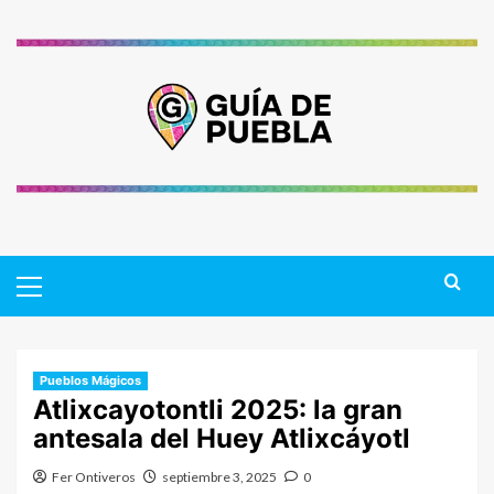
Saltar
al
contenido
Primary
Menu
Pueblos Mágicos
Atlixcayotontli 2025: la gran
antesala del Huey Atlixcáyotl
Fer Ontiveros
septiembre 3, 2025
0