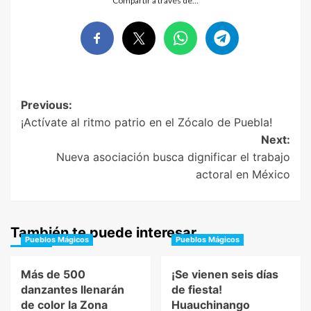
Compartir a través de…
Post
Previous:
¡Actívate al ritmo patrio en el Zócalo de Puebla!
navigation
Next:
Nueva asociación busca dignificar el trabajo
actoral en México
También te puede interesar
Pueblos Mágicos
Pueblos Mágicos
Más de 500
¡Se vienen seis días
danzantes llenarán
de fiesta!
de color la Zona
Huauchinango