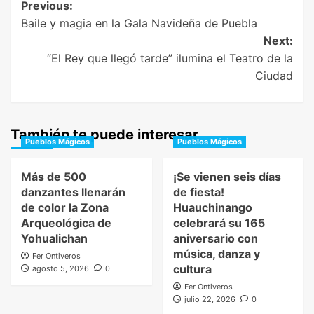
Post
Previous:
Baile y magia en la Gala Navideña de Puebla
navigation
Next:
“El Rey que llegó tarde” ilumina el Teatro de la
Ciudad
También te puede interesar
Pueblos Mágicos
Pueblos Mágicos
Más de 500
¡Se vienen seis días
danzantes llenarán
de fiesta!
de color la Zona
Huauchinango
Arqueológica de
celebrará su 165
Yohualichan
aniversario con
música, danza y
Fer Ontiveros
cultura
agosto 5, 2026
0
Fer Ontiveros
julio 22, 2026
0