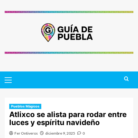
Saltar
al
contenido
Primary
Menu
Pueblos Mágicos
Atlixco se alista para rodar entre
luces y espíritu navideño
Fer Ontiveros
diciembre 9, 2025
0