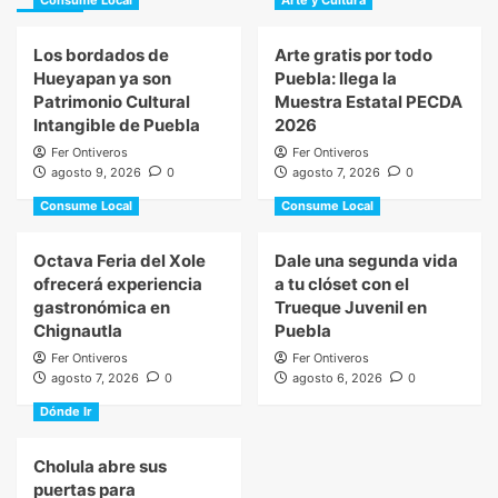
Consume Local
Arte y Cultura
Los bordados de
Arte gratis por todo
Hueyapan ya son
Puebla: llega la
Patrimonio Cultural
Muestra Estatal PECDA
Intangible de Puebla
2026
Fer Ontiveros
Fer Ontiveros
agosto 9, 2026
0
agosto 7, 2026
0
Consume Local
Consume Local
Octava Feria del Xole
Dale una segunda vida
ofrecerá experiencia
a tu clóset con el
gastronómica en
Trueque Juvenil en
Chignautla
Puebla
Fer Ontiveros
Fer Ontiveros
agosto 7, 2026
0
agosto 6, 2026
0
Dónde Ir
Cholula abre sus
puertas para