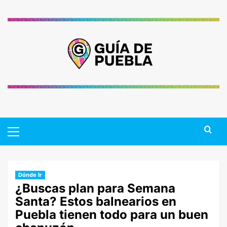
Saltar
al
contenido
Primary
Menu
Dónde Ir
¿Buscas plan para Semana
Santa? Estos balnearios en
Puebla tienen todo para un buen