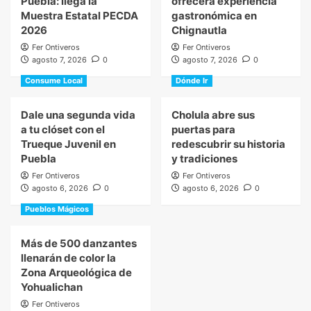
Puebla: llega la
ofrecerá experiencia
Muestra Estatal PECDA
gastronómica en
2026
Chignautla
Fer Ontiveros
Fer Ontiveros
agosto 7, 2026
0
agosto 7, 2026
0
Consume Local
Dónde Ir
Dale una segunda vida
Cholula abre sus
a tu clóset con el
puertas para
Trueque Juvenil en
redescubrir su historia
Puebla
y tradiciones
Fer Ontiveros
Fer Ontiveros
agosto 6, 2026
0
agosto 6, 2026
0
Pueblos Mágicos
Más de 500 danzantes
llenarán de color la
Zona Arqueológica de
Yohualichan
Fer Ontiveros