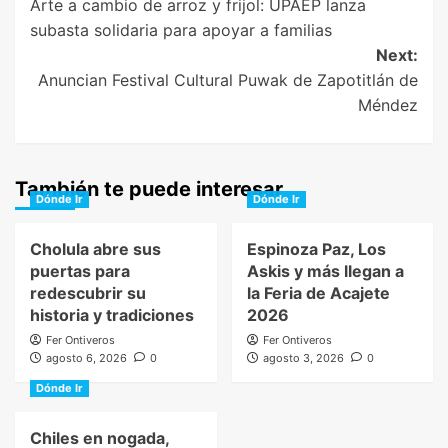
Arte a cambio de arroz y frijol: UPAEP lanza
navigation
subasta solidaria para apoyar a familias
Next:
Anuncian Festival Cultural Puwak de Zapotitlán de
Méndez
También te puede interesar
Dónde Ir
Dónde Ir
Cholula abre sus
Espinoza Paz, Los
puertas para
Askis y más llegan a
redescubrir su
la Feria de Acajete
historia y tradiciones
2026
Fer Ontiveros
Fer Ontiveros
agosto 6, 2026
0
agosto 3, 2026
0
Dónde Ir
Chiles en nogada,