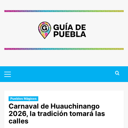
Saltar
al
contenido
Primary
Menu
Pueblos Mágicos
Carnaval de Huauchinango
2026, la tradición tomará las
calles