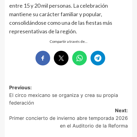
entre 15 y 20 mil personas. La celebración
mantiene su carácter familiar y popular,
consolidándose como una de las fiestas más
representativas de la región.
Compartir a través de…
Post
Previous:
El circo mexicano se organiza y crea su propia
navigation
federación
Next:
Primer concierto de invierno abre temporada 2026
en el Auditorio de la Reforma