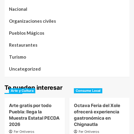
Nacional
Organizaciones civiles
Pueblos Mágicos
Restaurantes
Turismo
Uncategorized
Te pueden interesar
Arte y Cultura
Consume Local
Arte gratis por todo
Octava Feria del Xole
Puebla: llega la
ofrecerá experiencia
Muestra Estatal PECDA
gastronómica en
2026
Chignautla
Fer Ontiveros
Fer Ontiveros