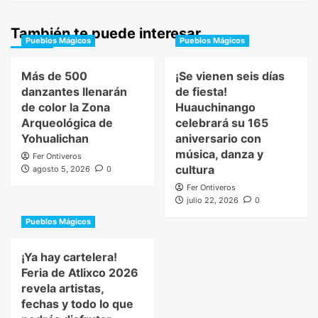
También te puede interesar
Pueblos Mágicos
Pueblos Mágicos
Más de 500
¡Se vienen seis días
danzantes llenarán
de fiesta!
de color la Zona
Huauchinango
Arqueológica de
celebrará su 165
Yohualichan
aniversario con
música, danza y
Fer Ontiveros
cultura
agosto 5, 2026
0
Fer Ontiveros
julio 22, 2026
0
Pueblos Mágicos
¡Ya hay cartelera!
Feria de Atlixco 2026
revela artistas,
fechas y todo lo que