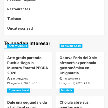
Restaurantes
Turismo
Uncategorized
Te pueden interesar
Arte y Cultura
Consume Local
Arte gratis por todo
Octava Feria del Xole
Puebla: llega la
ofrecerá experiencia
Muestra Estatal PECDA
gastronómica en
2026
Chignautla
Fer Ontiveros
Fer Ontiveros
agosto 7, 2026
0
agosto 7, 2026
0
Consume Local
Dónde Ir
Dale una segunda vida
Cholula abre sus
a tu clóset con el
puertas para