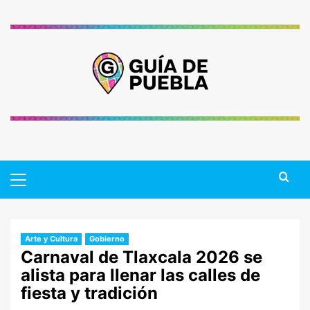
Saltar
al
contenido
Primary
Menu
Arte y Cultura
Gobierno
Carnaval de Tlaxcala 2026 se
alista para llenar las calles de
fiesta y tradición