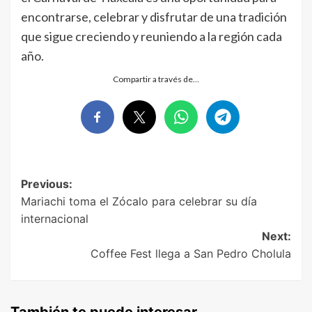
encontrarse, celebrar y disfrutar de una tradición
que sigue creciendo y reuniendo a la región cada
año.
Compartir a través de…
Post
Previous:
Mariachi toma el Zócalo para celebrar su día
navigation
internacional
Next:
Coffee Fest llega a San Pedro Cholula
También te puede interesar