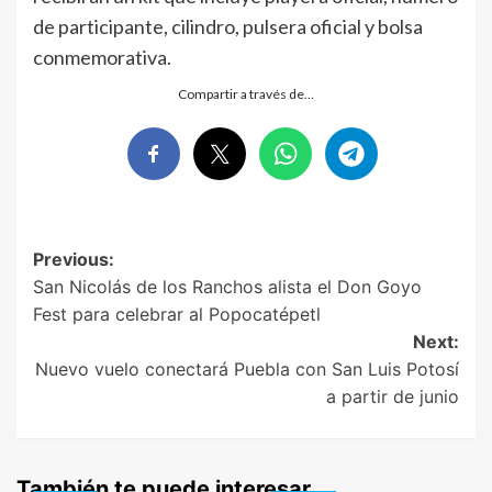
de participante, cilindro, pulsera oficial y bolsa
conmemorativa.
Compartir a través de…
Post
Previous:
San Nicolás de los Ranchos alista el Don Goyo
navigation
Fest para celebrar al Popocatépetl
Next:
Nuevo vuelo conectará Puebla con San Luis Potosí
a partir de junio
También te puede interesar