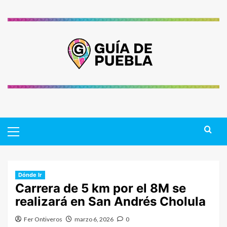
Saltar
al
contenido
Primary
Menu
Dónde Ir
Carrera de 5 km por el 8M se
realizará en San Andrés Cholula
Fer Ontiveros
marzo 6, 2026
0