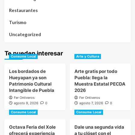
Restaurantes
Turismo
Uncategorized
Te pueden interesar
Consume Local
Arte y Cultura
Los bordados de
Arte gratis por todo
Hueyapan ya son
Puebla: llega la
Patrimonio Cultural
Muestra Estatal PECDA
Intangible de Puebla
2026
Fer Ontiveros
Fer Ontiveros
agosto 9, 2026
0
agosto 7, 2026
0
Consume Local
Consume Local
Octava Feria del Xole
Dale una segunda vida
ofrecerá experiencia
a tu clóset con el