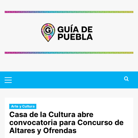
Saltar
al
contenido
Primary
Menu
Arte y Cultura
Casa de la Cultura abre
convocatoria para Concurso de
Altares y Ofrendas