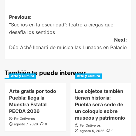
Post
Previous:
“Sueños en la oscuridad”: teatro a ciegas que
navigation
desafía los sentidos
Next:
Dúo Aché llenará de música las Lunadas en Palacio
También te puede interesar
Arte y Cultura
Arte y Cultura
Arte gratis por todo
Los objetos también
Puebla: llega la
tienen historia:
Muestra Estatal
Puebla será sede de
PECDA 2026
un coloquio sobre
museos y patrimonio
Fer Ontiveros
agosto 7, 2026
0
Fer Ontiveros
agosto 5, 2026
0