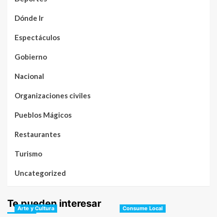
Dónde Ir
Espectáculos
Gobierno
Nacional
Organizaciones civiles
Pueblos Mágicos
Restaurantes
Turismo
Uncategorized
Te pueden interesar
Arte y Cultura
Consume Local