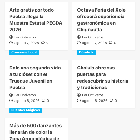
Arte gratis por todo
Octava Feria del Xole
Puebla: llega la
ofrecerá experiencia
Muestra Estatal PECDA
gastronómica en
2026
Chignautla
Fer Ontiveros
Fer Ontiveros
agosto 7, 2026
0
agosto 7, 2026
0
Consume Local
Dónde Ir
Dale una segunda vida
Cholula abre sus
a tu clóset con el
puertas para
Trueque Juvenil en
redescubrir su historia
Puebla
y tradiciones
Fer Ontiveros
Fer Ontiveros
agosto 6, 2026
0
agosto 6, 2026
0
Pueblos Mágicos
Más de 500 danzantes
llenarán de color la
Zona Arqueológica de