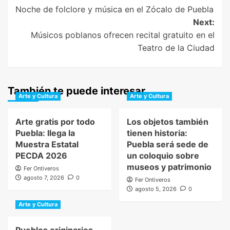
Noche de folclore y música en el Zócalo de Puebla
navigation
Next:
Músicos poblanos ofrecen recital gratuito en el
Teatro de la Ciudad
También te puede interesar
Arte y Cultura
Arte y Cultura
Arte gratis por todo
Los objetos también
Puebla: llega la
tienen historia:
Muestra Estatal
Puebla será sede de
PECDA 2026
un coloquio sobre
museos y patrimonio
Fer Ontiveros
agosto 7, 2026
0
Fer Ontiveros
agosto 5, 2026
0
Arte y Cultura
Pueblos originarios