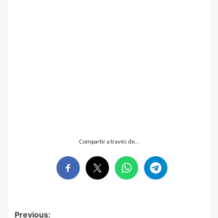
Compartir a través de…
Post
Previous: