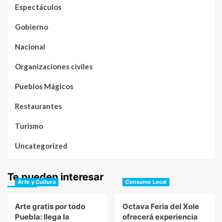
Espectáculos
Gobierno
Nacional
Organizaciones civiles
Pueblos Mágicos
Restaurantes
Turismo
Uncategorized
Te pueden interesar
Arte y Cultura
Consume Local
Arte gratis por todo
Octava Feria del Xole
Puebla: llega la
ofrecerá experiencia