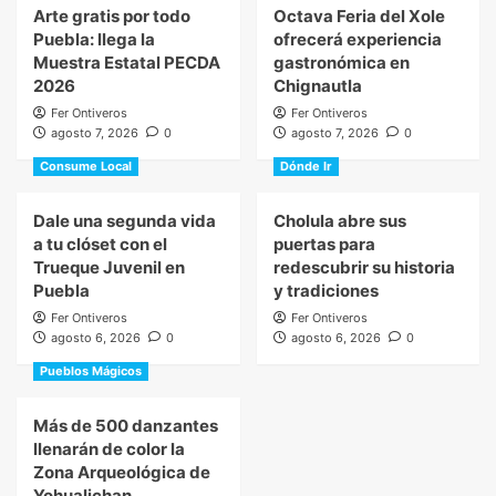
Arte gratis por todo
Octava Feria del Xole
Puebla: llega la
ofrecerá experiencia
Muestra Estatal PECDA
gastronómica en
2026
Chignautla
Fer Ontiveros
Fer Ontiveros
agosto 7, 2026
0
agosto 7, 2026
0
Consume Local
Dónde Ir
Dale una segunda vida
Cholula abre sus
a tu clóset con el
puertas para
Trueque Juvenil en
redescubrir su historia
Puebla
y tradiciones
Fer Ontiveros
Fer Ontiveros
agosto 6, 2026
0
agosto 6, 2026
0
Pueblos Mágicos
Más de 500 danzantes
llenarán de color la
Zona Arqueológica de
Yohualichan