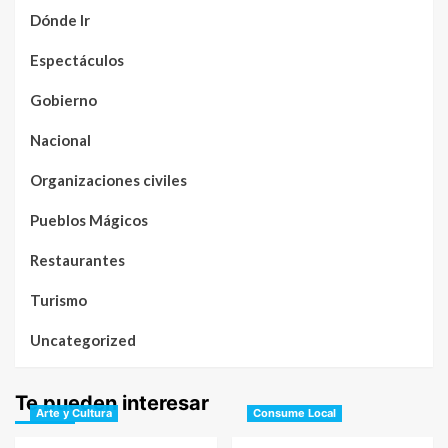
Dónde Ir
Espectáculos
Gobierno
Nacional
Organizaciones civiles
Pueblos Mágicos
Restaurantes
Turismo
Uncategorized
Te pueden interesar
Arte y Cultura
Consume Local