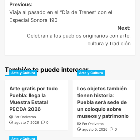
Post
Previous:
Viaja al pasado en el “Día de Trenes” con el
navigation
Especial Sonora 190
Next:
Celebran a los pueblos originarios con arte,
cultura y tradición
También te puede interesar
Arte y Cultura
Arte y Cultura
Arte gratis por todo
Los objetos también
Puebla: llega la
tienen historia:
Muestra Estatal
Puebla será sede de
PECDA 2026
un coloquio sobre
museos y patrimonio
Fer Ontiveros
agosto 7, 2026
0
Fer Ontiveros
agosto 5, 2026
0
Arte y Cultura