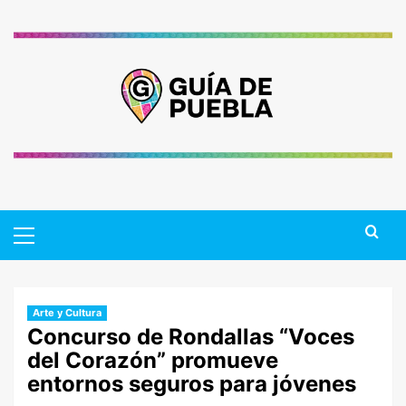
Saltar
al
contenido
Primary
Menu
Arte y Cultura
Concurso de Rondallas “Voces
del Corazón” promueve
entornos seguros para jóvenes