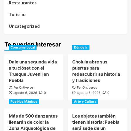
Restaurantes
Turismo
Uncategorized
Te pueden interesar
Consume Local
Dónde Ir
Dale una segunda vida
Cholula abre sus
a tu clóset con el
puertas para
Trueque Juvenil en
redescubrir su historia
Puebla
y tradiciones
Fer Ontiveros
Fer Ontiveros
agosto 6, 2026
0
agosto 6, 2026
0
Pueblos Mágicos
Arte y Cultura
Más de 500 danzantes
Los objetos también
llenarán de color la
tienen historia: Puebla
Zona Arqueológica de
será sede de un