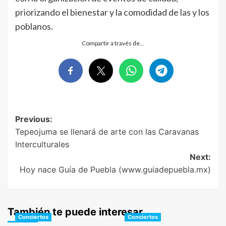
priorizando el bienestar y la comodidad de las y los
poblanos.
Compartir a través de…
Post
Previous:
Tepeojuma se llenará de arte con las Caravanas
navigation
Interculturales
Next:
Hoy nace Guía de Puebla (www.guiadepuebla.mx)
También te puede interesar
Conciertos
Conciertos