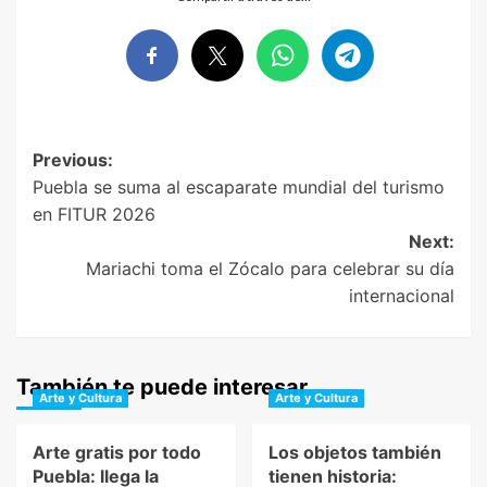
Post
Previous:
Puebla se suma al escaparate mundial del turismo
navigation
en FITUR 2026
Next:
Mariachi toma el Zócalo para celebrar su día
internacional
También te puede interesar
Arte y Cultura
Arte y Cultura
Arte gratis por todo
Los objetos también
Puebla: llega la
tienen historia: