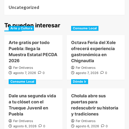
Uncategorized
Te pueden interesar
Arte y Cultura
Consume Local
Arte gratis por todo
Octava Feria del Xole
Puebla: llega la
ofrecerá experiencia
Muestra Estatal PECDA
gastronómica en
2026
Chignautla
Fer Ontiveros
Fer Ontiveros
agosto 7, 2026
0
agosto 7, 2026
0
Consume Local
Dónde Ir
Dale una segunda vida
Cholula abre sus
a tu clóset con el
puertas para
Trueque Juvenil en
redescubrir su historia
Puebla
y tradiciones
Fer Ontiveros
Fer Ontiveros
agosto 6, 2026
0
agosto 6, 2026
0