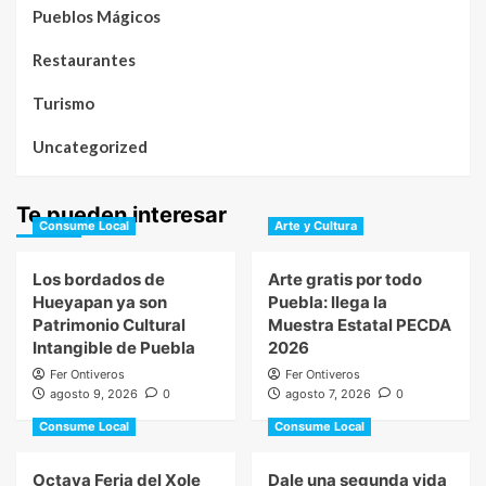
Pueblos Mágicos
Restaurantes
Turismo
Uncategorized
Te pueden interesar
Consume Local
Arte y Cultura
Los bordados de
Arte gratis por todo
Hueyapan ya son
Puebla: llega la
Patrimonio Cultural
Muestra Estatal PECDA
Intangible de Puebla
2026
Fer Ontiveros
Fer Ontiveros
agosto 9, 2026
0
agosto 7, 2026
0
Consume Local
Consume Local
Octava Feria del Xole
Dale una segunda vida