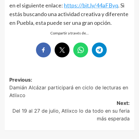
en el siguiente enlace:
https://bit.ly/44aFByq
. Si
estás buscando una actividad creativa y diferente
en Puebla, esta puede ser una gran opción.
Compartir a través de…
Post
Previous:
Damián Alcázar participará en ciclo de lecturas en
navigation
Atlixco
Next:
Del 19 al 27 de julio, Atlixco lo da todo en su feria
más esperada