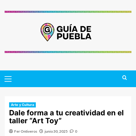
Saltar
al
contenido
Primary
Menu
Arte y Cultura
Dale forma a tu creatividad en el
taller “Art Toy”
Fer Ontiveros
junio 30, 2025
0