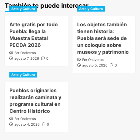
También te puede interesar
Arte y Cultura
Arte y Cultura
Arte gratis por todo
Los objetos también
Puebla: llega la
tienen historia:
Muestra Estatal
Puebla será sede de
PECDA 2026
un coloquio sobre
museos y patrimonio
Fer Ontiveros
agosto 7, 2026
0
Fer Ontiveros
agosto 5, 2026
0
Arte y Cultura
Pueblos originarios
realizarán caminata y
programa cultural en
Centro Histórico
Fer Ontiveros
agosto 4, 2026
0