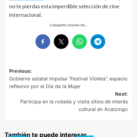
no te pierdas esta imperdible selección de cine
internacional.
Compartir a través de…
Post
Previous:
Gobierno estatal impulsa “Festival Violeta”, espacio
navigation
reflexivo por el Día de la Mujer
Next:
Participa en la rodada y visita sitios de interés
cultural en Acatzingo
También te puede interesar