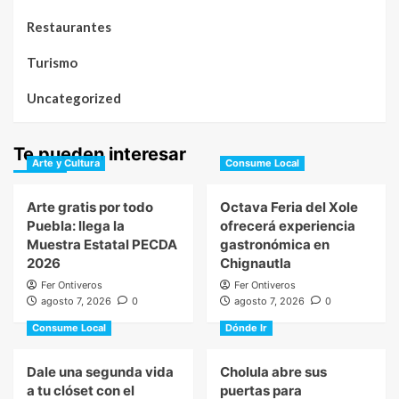
Restaurantes
Turismo
Uncategorized
Te pueden interesar
Arte y Cultura
Consume Local
Arte gratis por todo
Octava Feria del Xole
Puebla: llega la
ofrecerá experiencia
Muestra Estatal PECDA
gastronómica en
2026
Chignautla
Fer Ontiveros
Fer Ontiveros
agosto 7, 2026
0
agosto 7, 2026
0
Consume Local
Dónde Ir
Dale una segunda vida
Cholula abre sus
a tu clóset con el
puertas para