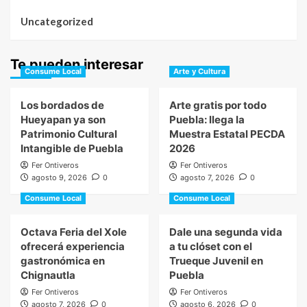
Uncategorized
Te pueden interesar
Consume Local
Arte y Cultura
Los bordados de
Arte gratis por todo
Hueyapan ya son
Puebla: llega la
Patrimonio Cultural
Muestra Estatal PECDA
Intangible de Puebla
2026
Fer Ontiveros
Fer Ontiveros
agosto 9, 2026
0
agosto 7, 2026
0
Consume Local
Consume Local
Octava Feria del Xole
Dale una segunda vida
ofrecerá experiencia
a tu clóset con el
gastronómica en
Trueque Juvenil en
Chignautla
Puebla
Fer Ontiveros
Fer Ontiveros
agosto 7, 2026
0
agosto 6, 2026
0