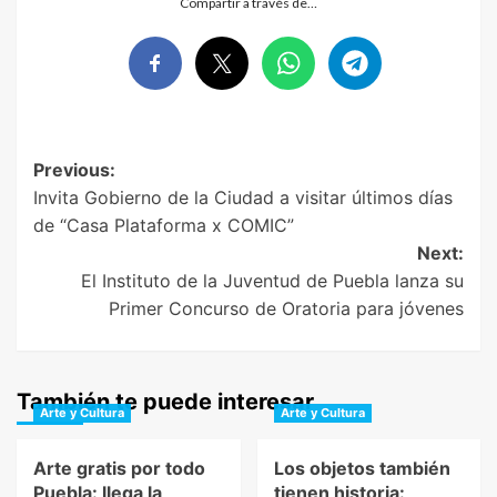
Compartir a través de…
Post
Previous:
Invita Gobierno de la Ciudad a visitar últimos días
navigation
de “Casa Plataforma x COMIC”
Next:
El Instituto de la Juventud de Puebla lanza su
Primer Concurso de Oratoria para jóvenes
También te puede interesar
Arte y Cultura
Arte y Cultura
Arte gratis por todo
Los objetos también
Puebla: llega la
tienen historia: