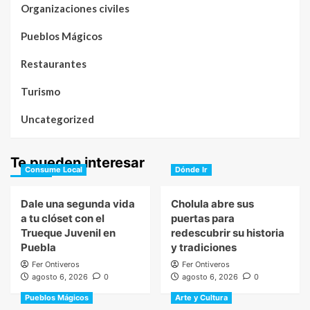
Organizaciones civiles
Pueblos Mágicos
Restaurantes
Turismo
Uncategorized
Te pueden interesar
Consume Local
Dónde Ir
Dale una segunda vida
Cholula abre sus
a tu clóset con el
puertas para
Trueque Juvenil en
redescubrir su historia
Puebla
y tradiciones
Fer Ontiveros
Fer Ontiveros
agosto 6, 2026
0
agosto 6, 2026
0
Pueblos Mágicos
Arte y Cultura