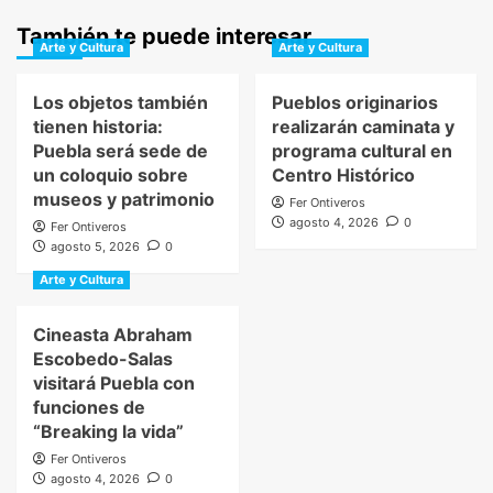
También te puede interesar
Arte y Cultura
Arte y Cultura
Los objetos también
Pueblos originarios
tienen historia:
realizarán caminata y
Puebla será sede de
programa cultural en
un coloquio sobre
Centro Histórico
museos y patrimonio
Fer Ontiveros
agosto 4, 2026
0
Fer Ontiveros
agosto 5, 2026
0
Arte y Cultura
Cineasta Abraham
Escobedo-Salas
visitará Puebla con
funciones de
“Breaking la vida”
Fer Ontiveros
agosto 4, 2026
0