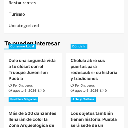
Restaurantes
Turismo
Uncategorized
Te pueden interesar
Consume Local
Dónde Ir
Dale una segunda vida
Cholula abre sus
a tu clóset con el
puertas para
Trueque Juvenil en
redescubrir su historia
Puebla
y tradiciones
Fer Ontiveros
Fer Ontiveros
agosto 6, 2026
0
agosto 6, 2026
0
Pueblos Mágicos
Arte y Cultura
Más de 500 danzantes
Los objetos también
llenarán de color la
tienen historia: Puebla
Zona Arqueológica de
será sede de un