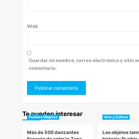
Web
Guardar mi nombre, correo electrónico y sitio 
comentario.
Te pueden interesar
Pueblos Mágicos
Arte y Cultura
Más de 500 danzantes
Los objetos tam
llenarán de color la Zona
historia: Puebla