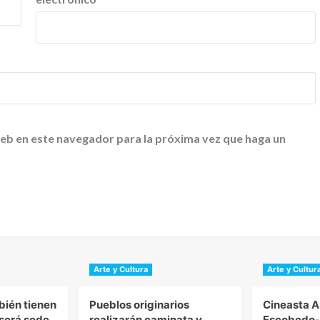
web en este navegador para la próxima vez que haga un
Arte y Cultura
Arte y Cultur
bién tienen
Pueblos originarios
Cineasta 
 será sede
realizarán caminata y
Escobedo-S