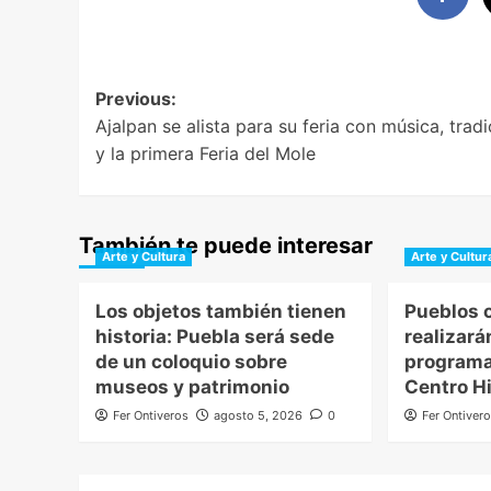
Post
Previous:
Ajalpan se alista para su feria con música, tradi
navigation
y la primera Feria del Mole
También te puede interesar
Arte y Cultura
Arte y Cultur
Los objetos también tienen
Pueblos o
historia: Puebla será sede
realizará
de un coloquio sobre
programa
museos y patrimonio
Centro Hi
Fer Ontiveros
agosto 5, 2026
0
Fer Ontiver