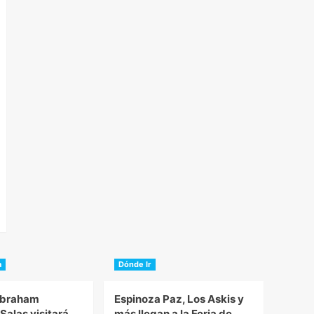
a
Dónde Ir
Abraham
Espinoza Paz, Los Askis y
alas visitará
más llegan a la Feria de