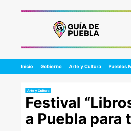
Saltar
al
contenido
Inicio
Gobierno
Arte y Cultura
Pueblos 
Arte y Cultura
Festival “Libro
a Puebla para t