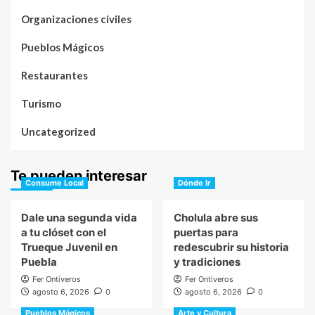
Organizaciones civiles
Pueblos Mágicos
Restaurantes
Turismo
Uncategorized
Te pueden interesar
Consume Local
Dónde Ir
Dale una segunda vida
Cholula abre sus
a tu clóset con el
puertas para
Trueque Juvenil en
redescubrir su historia
Puebla
y tradiciones
Fer Ontiveros
Fer Ontiveros
agosto 6, 2026
0
agosto 6, 2026
0
Pueblos Mágicos
Arte y Cultura