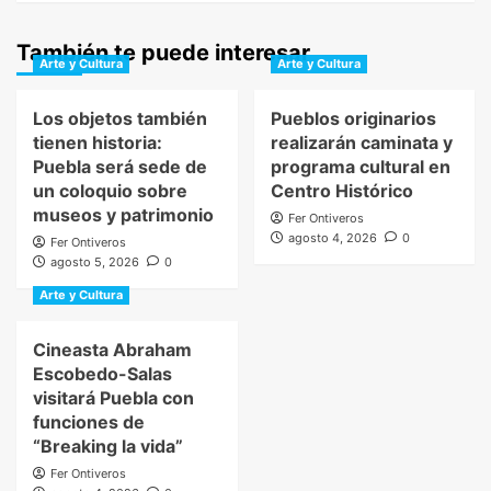
También te puede interesar
Arte y Cultura
Arte y Cultura
Los objetos también
Pueblos originarios
tienen historia:
realizarán caminata y
Puebla será sede de
programa cultural en
un coloquio sobre
Centro Histórico
museos y patrimonio
Fer Ontiveros
agosto 4, 2026
0
Fer Ontiveros
agosto 5, 2026
0
Arte y Cultura
Cineasta Abraham
Escobedo-Salas
visitará Puebla con
funciones de
“Breaking la vida”
Fer Ontiveros