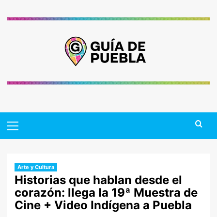
Saltar
al
contenido
Primary
Menu
Arte y Cultura
Historias que hablan desde el
corazón: llega la 19ª Muestra de
Cine + Video Indígena a Puebla