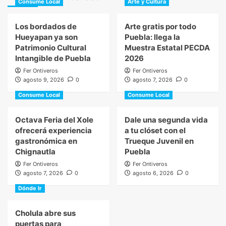
Consume Local
Arte y Cultura
Los bordados de
Arte gratis por todo
Hueyapan ya son
Puebla: llega la
Patrimonio Cultural
Muestra Estatal PECDA
Intangible de Puebla
2026
Fer Ontiveros
Fer Ontiveros
agosto 9, 2026
0
agosto 7, 2026
0
Consume Local
Consume Local
Octava Feria del Xole
Dale una segunda vida
ofrecerá experiencia
a tu clóset con el
gastronómica en
Trueque Juvenil en
Chignautla
Puebla
Fer Ontiveros
Fer Ontiveros
agosto 7, 2026
0
agosto 6, 2026
0
Dónde Ir
Cholula abre sus
puertas para