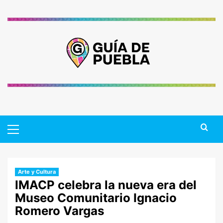
Saltar
al
contenido
Primary
Menu
Arte y Cultura
IMACP celebra la nueva era del
Museo Comunitario Ignacio
Romero Vargas