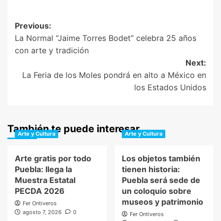
Post
Previous:
La Normal “Jaime Torres Bodet” celebra 25 años
navigation
con arte y tradición
Next:
La Feria de los Moles pondrá en alto a México en
los Estados Unidos
También te puede interesar
Arte y Cultura
Arte y Cultura
Arte gratis por todo
Los objetos también
Puebla: llega la
tienen historia:
Muestra Estatal
Puebla será sede de
PECDA 2026
un coloquio sobre
museos y patrimonio
Fer Ontiveros
agosto 7, 2026
0
Fer Ontiveros