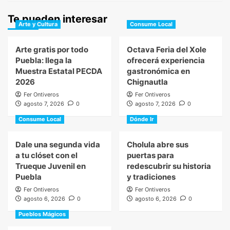
Te pueden interesar
Arte y Cultura
Consume Local
Arte gratis por todo
Octava Feria del Xole
Puebla: llega la
ofrecerá experiencia
Muestra Estatal PECDA
gastronómica en
2026
Chignautla
Fer Ontiveros
Fer Ontiveros
agosto 7, 2026
0
agosto 7, 2026
0
Consume Local
Dónde Ir
Dale una segunda vida
Cholula abre sus
a tu clóset con el
puertas para
Trueque Juvenil en
redescubrir su historia
Puebla
y tradiciones
Fer Ontiveros
Fer Ontiveros
agosto 6, 2026
0
agosto 6, 2026
0
Pueblos Mágicos