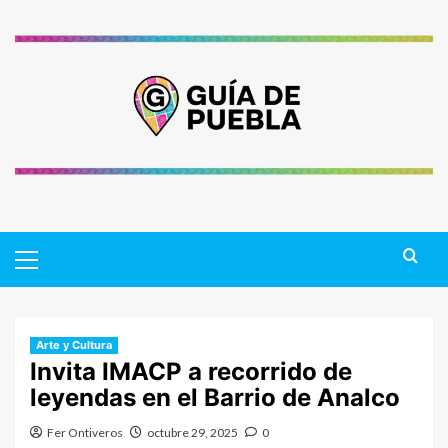
Saltar
al
contenido
Primary
Menu
Arte y Cultura
Invita IMACP a recorrido de
leyendas en el Barrio de Analco
Fer Ontiveros
octubre 29, 2025
0