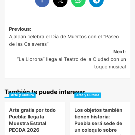
Post
Previous:
Ajalpan celebra el Día de Muertos con el “Paseo
navigation
de las Calaveras”
Next:
“La Llorona” llega al Teatro de la Ciudad con un
toque musical
También te puede interesar
Arte y Cultura
Arte y Cultura
Arte gratis por todo
Los objetos también
Puebla: llega la
tienen historia:
Muestra Estatal
Puebla será sede de
PECDA 2026
un coloquio sobre