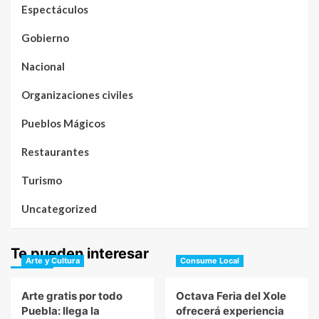
Espectáculos
Gobierno
Nacional
Organizaciones civiles
Pueblos Mágicos
Restaurantes
Turismo
Uncategorized
Te pueden interesar
Arte y Cultura
Consume Local
Arte gratis por todo
Octava Feria del Xole
Puebla: llega la
ofrecerá experiencia