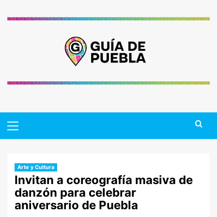
Saltar
al
contenido
Primary
Menu
Arte y Cultura
Invitan a coreografía masiva de
danzón para celebrar
aniversario de Puebla