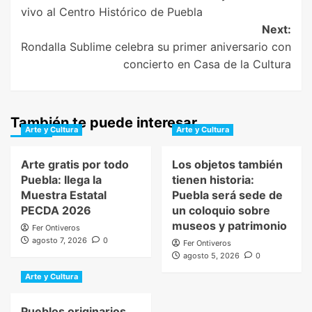
navigation
vivo al Centro Histórico de Puebla
Next:
Rondalla Sublime celebra su primer aniversario con
concierto en Casa de la Cultura
También te puede interesar
Arte y Cultura
Arte y Cultura
Arte gratis por todo
Los objetos también
Puebla: llega la
tienen historia:
Muestra Estatal
Puebla será sede de
PECDA 2026
un coloquio sobre
museos y patrimonio
Fer Ontiveros
agosto 7, 2026
0
Fer Ontiveros
agosto 5, 2026
0
Arte y Cultura
Pueblos originarios