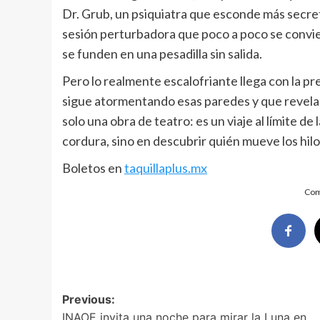
Dr. Grub, un psiquiatra que esconde más secret
sesión perturbadora que poco a poco se conviert
se funden en una pesadilla sin salida.
Pero lo realmente escalofriante llega con la pr
sigue atormentando esas paredes y que revela
solo una obra de teatro: es un viaje al límite d
cordura, sino en descubrir quién mueve los hilo
Boletos en
taquillaplus.mx
Com
Post
Previous:
INAOE invita una noche para mirar la Luna en