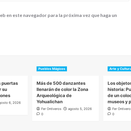
web en este navegador para la próxima vez que haga un
Pueblos Mágicos
Arte y Cultur
s puertas
Más de 500 danzantes
Los objeto
r su
llenarán de color la Zona
historia: P
ciones
Arqueológica de
de un colo
Yohualichan
museos y p
gosto 6, 2026
Fer Ontiveros
agosto 5, 2026
Fer Ontivero
0
0