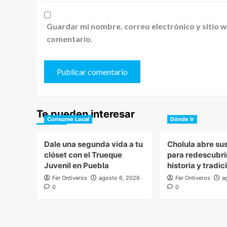
Guardar mi nombre, correo electrónico y sitio 
comentario.
Te pueden interesar
Consume Local
Dónde Ir
Dale una segunda vida a tu
Cholula abre su
clóset con el Trueque
para redescubri
Juvenil en Puebla
historia y tradi
Fer Ontiveros
agosto 6, 2026
Fer Ontiveros
a
0
0