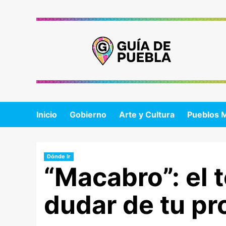
Saltar
al
contenido
Inicio
Gobierno
Arte y Cultura
Pueblos 
Dónde Ir
“Macabro”: el t
dudar de tu pr