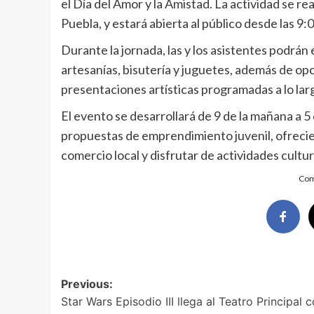
el Día del Amor y la Amistad. La actividad se rea
Puebla, y estará abierta al público desde las 9:
Durante la jornada, las y los asistentes podrá
artesanías, bisutería y juguetes, además de op
presentaciones artísticas programadas a lo larg
El evento se desarrollará de 9 de la mañana a 5
propuestas de emprendimiento juvenil, ofrecien
comercio local y disfrutar de actividades cultur
Com
Post
Previous:
Star Wars Episodio III llega al Teatro Principal 
navigation