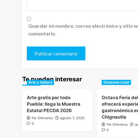
Guardar mi nombre, correo electrónico y sitio 
comentario.
Te pueden interesar
Arte y Cultura
Consume Local
Arte gratis por todo
Octava Feria de
Puebla: llega la Muestra
ofrecerá experi
Estatal PECDA 2026
gastronómica e
Chignautla
Fer Ontiveros
agosto 7, 2026
0
Fer Ontiveros
a
0