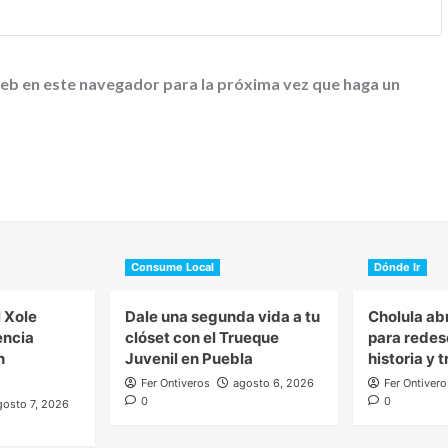
web en este navegador para la próxima vez que haga un
Consume Local
Dónde Ir
l Xole
Dale una segunda vida a tu
Cholula ab
encia
clóset con el Trueque
para redes
n
Juvenil en Puebla
historia y 
Fer Ontiveros
agosto 6, 2026
Fer Ontivero
0
0
gosto 7, 2026