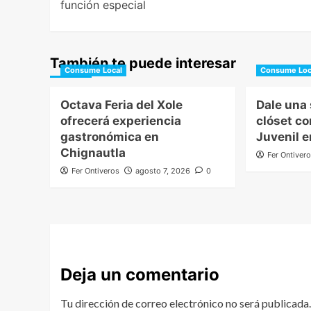
función especial
También te puede interesar
Consume Local
Consume Loc
Octava Feria del Xole
Dale una
ofrecerá experiencia
clóset co
gastronómica en
Juvenil 
Chignautla
Fer Ontiver
Fer Ontiveros
agosto 7, 2026
0
Deja un comentario
Tu dirección de correo electrónico no será publicada.