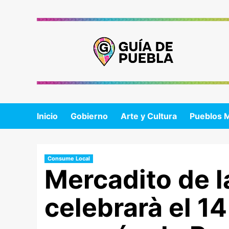
Saltar
al
contenido
Inicio
Gobierno
Arte y Cultura
Pueblos 
Consume Local
Mercadito de 
celebrarà el 14