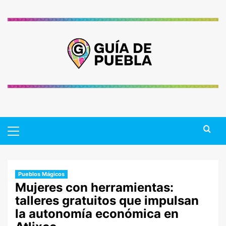
Saltar
al
contenido
Primary
Menu
Pueblos Mágicos
Mujeres con herramientas:
talleres gratuitos que impulsan
la autonomía económica en