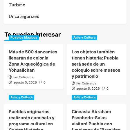
Turismo
Uncategorized
Te pueden interesar
Pueblos Mágicos
Arte y Cultura
Más de 500 danzantes
Los objetos también
llenarán de color la
tienen historia: Puebla
Zona Arqueológica de
será sede de un
Yohualichan
coloquio sobre museos
y patrimonio
Fer Ontiveros
agosto 5, 2026
0
Fer Ontiveros
agosto 5, 2026
0
Arte y Cultura
Arte y Cultura
Pueblos originarios
Cineasta Abraham
realizarán caminata y
Escobedo-Salas
programa cultural en
visitará Puebla con
Centro Histórico
funciones de “Breaking