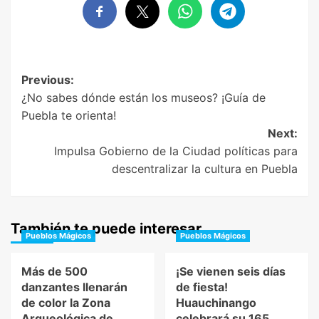
Post
Previous:
¿No sabes dónde están los museos? ¡Guía de
navigation
Puebla te orienta!
Next:
Impulsa Gobierno de la Ciudad políticas para
descentralizar la cultura en Puebla
También te puede interesar
Pueblos Mágicos
Pueblos Mágicos
Más de 500
¡Se vienen seis días
danzantes llenarán
de fiesta!
de color la Zona
Huauchinango
Arqueológica de
celebrará su 165