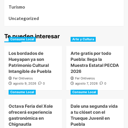
Turismo
Uncategorized
Te pueden interesar
Consume Local
Arte y Cultura
Los bordados de
Arte gratis por todo
Hueyapan ya son
Puebla: llega la
Patrimonio Cultural
Muestra Estatal PECDA
Intangible de Puebla
2026
Fer Ontiveros
Fer Ontiveros
agosto 9, 2026
0
agosto 7, 2026
0
Consume Local
Consume Local
Octava Feria del Xole
Dale una segunda vida
ofrecerá experiencia
a tu clóset con el
gastronómica en
Trueque Juvenil en
Chignautla
Puebla