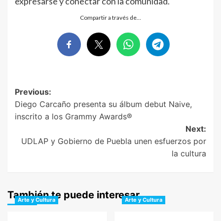
expresarse y conectar con la comunidad.
Compartir a través de…
Post
Previous:
Diego Carcaño presenta su álbum debut Naive,
navigation
inscrito a los Grammy Awards®
Next:
UDLAP y Gobierno de Puebla unen esfuerzos por
la cultura
También te puede interesar
Arte y Cultura
Arte y Cultura