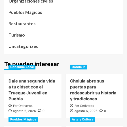
Organizaciones civiles
Pueblos Mágicos
Restaurantes
Turismo
Uncategorized
Te pueden interesar
Consume Local
Dónde Ir
Dale una segunda vida
Cholula abre sus
a tu clóset con el
puertas para
Trueque Juvenil en
redescubrir su historia
Puebla
y tradiciones
Fer Ontiveros
Fer Ontiveros
agosto 6, 2026
0
agosto 6, 2026
0
Pueblos Mágicos
Arte y Cultura