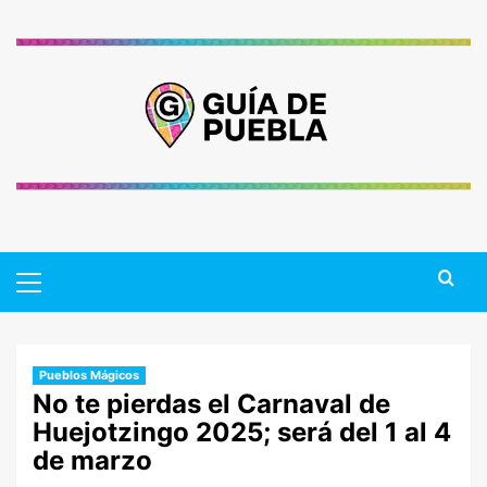
Saltar
al
contenido
Primary
Menu
Pueblos Mágicos
No te pierdas el Carnaval de
Huejotzingo 2025; será del 1 al 4
de marzo