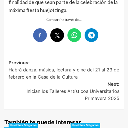
finalidad de que sean parte de la celebración de la
máxima fiesta huejotzinga.
Compartir a través de…
Post
Previous:
Habrá danza, música, lectura y cine del 21 al 23 de
navigation
febrero en la Casa de la Cultura
Next:
Inician los Talleres Artísticos Universitarios
Primavera 2025
También te puede interesar
Pueblos Mágicos
Pueblos Mágicos