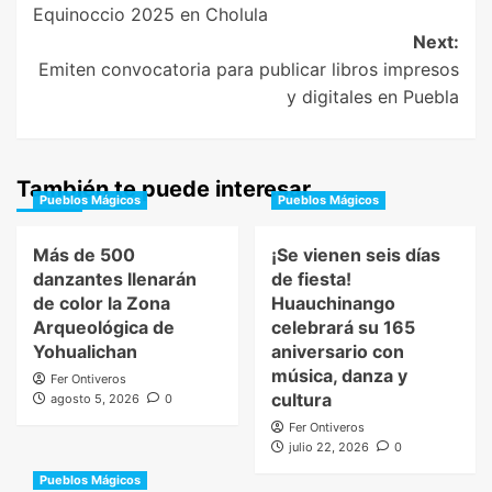
Equinoccio 2025 en Cholula
Next:
Emiten convocatoria para publicar libros impresos
y digitales en Puebla
También te puede interesar
Pueblos Mágicos
Pueblos Mágicos
Más de 500
¡Se vienen seis días
danzantes llenarán
de fiesta!
de color la Zona
Huauchinango
Arqueológica de
celebrará su 165
Yohualichan
aniversario con
música, danza y
Fer Ontiveros
cultura
agosto 5, 2026
0
Fer Ontiveros
julio 22, 2026
0
Pueblos Mágicos