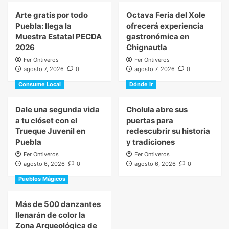
Arte gratis por todo
Octava Feria del Xole
Puebla: llega la
ofrecerá experiencia
Muestra Estatal PECDA
gastronómica en
2026
Chignautla
Fer Ontiveros
Fer Ontiveros
agosto 7, 2026
0
agosto 7, 2026
0
Consume Local
Dónde Ir
Dale una segunda vida
Cholula abre sus
a tu clóset con el
puertas para
Trueque Juvenil en
redescubrir su historia
Puebla
y tradiciones
Fer Ontiveros
Fer Ontiveros
agosto 6, 2026
0
agosto 6, 2026
0
Pueblos Mágicos
Más de 500 danzantes
llenarán de color la
Zona Arqueológica de