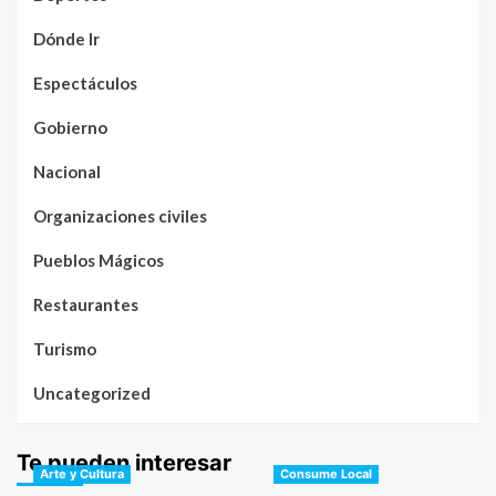
Dónde Ir
Espectáculos
Gobierno
Nacional
Organizaciones civiles
Pueblos Mágicos
Restaurantes
Turismo
Uncategorized
Te pueden interesar
Arte y Cultura
Consume Local