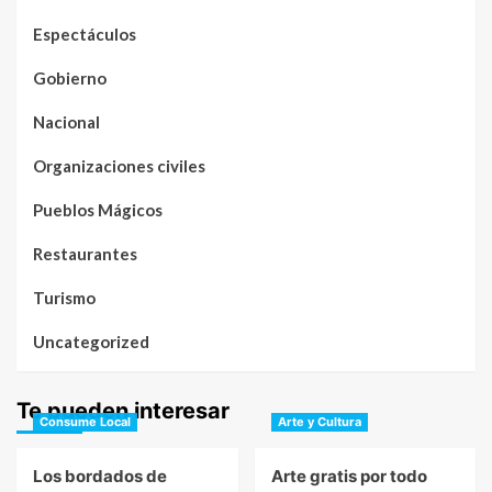
Espectáculos
Gobierno
Nacional
Organizaciones civiles
Pueblos Mágicos
Restaurantes
Turismo
Uncategorized
Te pueden interesar
Consume Local
Arte y Cultura
Los bordados de
Arte gratis por todo