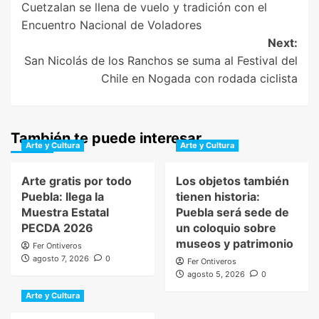
Cuetzalan se llena de vuelo y tradición con el
navigation
Encuentro Nacional de Voladores
Next:
San Nicolás de los Ranchos se suma al Festival del
Chile en Nogada con rodada ciclista
También te puede interesar
Arte y Cultura
Arte y Cultura
Arte gratis por todo
Los objetos también
Puebla: llega la
tienen historia:
Muestra Estatal
Puebla será sede de
PECDA 2026
un coloquio sobre
museos y patrimonio
Fer Ontiveros
agosto 7, 2026
0
Fer Ontiveros
agosto 5, 2026
0
Arte y Cultura