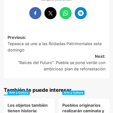
Post
Previous:
Tepeaca se une a las Rodadas Patrimoniales este
navigation
domingo
Next:
“Raíces del Futuro”: Puebla se pone verde con
ambicioso plan de reforestación
También te puede interesar
Arte y Cultura
Arte y Cultura
Los objetos también
Pueblos originarios
tienen historia:
realizarán caminata y