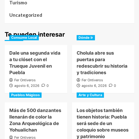
Turismo
Uncategorized
Te pueden interesar
Consume Local
Dónde Ir
Dale una segunda vida
Cholula abre sus
a tu clóset con el
puertas para
Trueque Juvenil en
redescubrir su historia
Puebla
y tradiciones
Fer Ontiveros
Fer Ontiveros
agosto 6, 2026
0
agosto 6, 2026
0
Pueblos Mágicos
Arte y Cultura
Más de 500 danzantes
Los objetos también
llenarán de color la
tienen historia: Puebla
Zona Arqueológica de
será sede de un
Yohualichan
coloquio sobre museos
y patrimonio
Fer Ontiveros