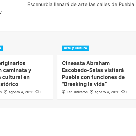
Escenurbia llenará de arte las calles de Puebla
y
a
Arte y Cultura
riginarios
Cineasta Abraham
n caminata y
Escobedo-Salas visitará
 cultural en
Puebla con funciones de
stórico
“Breaking la vida”
os
agosto 4, 2026
0
Fer Ontiveros
agosto 4, 2026
0