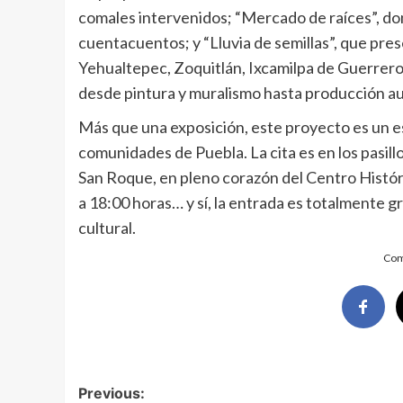
comales intervenidos; “Mercado de raíces”, don
cuentacuentos; y “Lluvia de semillas”, que pres
Yehualtepec, Zoquitlán, Ixcamilpa de Guerrero,
desde pintura y muralismo hasta producción audi
Más que una exposición, este proyecto es un es
comunidades de Puebla. La cita es en los pasill
San Roque, en pleno corazón del Centro Históri
a 18:00 horas… y sí, la entrada es totalmente g
cultural.
Com
Post
Previous: