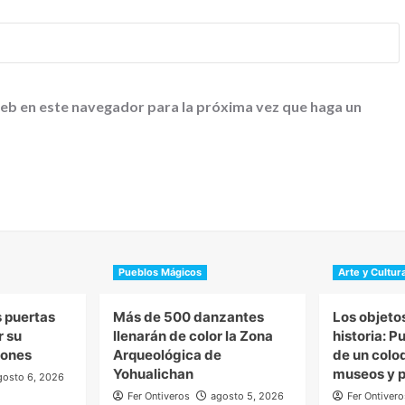
web en este navegador para la próxima vez que haga un
Pueblos Mágicos
Arte y Cultur
s puertas
Más de 500 danzantes
Los objeto
r su
llenarán de color la Zona
historia: P
ciones
Arqueológica de
de un colo
Yohualichan
museos y p
gosto 6, 2026
Fer Ontiveros
agosto 5, 2026
Fer Ontivero