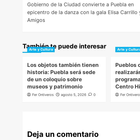
Gobierno de la Ciudad convierte a Puebla en
navigation
epicentro de la danza con la gala Elisa Carrillo 
Amigos
También te puede interesar
Arte y Cultura
Arte y Cultur
Los objetos también tienen
Pueblos o
historia: Puebla será sede
realizará
de un coloquio sobre
programa
museos y patrimonio
Centro Hi
Fer Ontiveros
agosto 5, 2026
0
Fer Ontiver
Deja un comentario