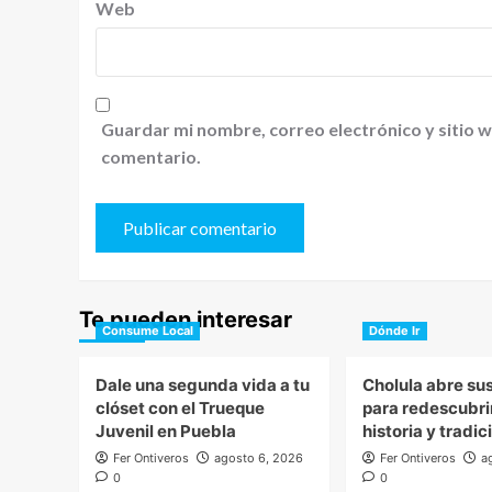
Web
Guardar mi nombre, correo electrónico y sitio 
comentario.
Te pueden interesar
Consume Local
Dónde Ir
Dale una segunda vida a tu
Cholula abre su
clóset con el Trueque
para redescubri
Juvenil en Puebla
historia y tradi
Fer Ontiveros
agosto 6, 2026
Fer Ontiveros
a
0
0