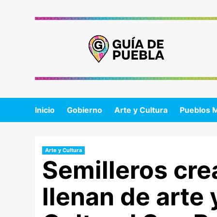
Saltar
al
contenido
Inicio
Gobierno
Arte y Cultura
Pueblos 
Arte y Cultura
Semilleros cre
llenan de arte 