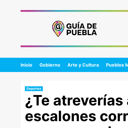
Saltar
al
contenido
Inicio
Gobierno
Arte y Cultura
Pueblos 
Deportes
¿Te atreverías 
escalones corr