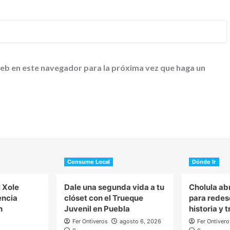
web en este navegador para la próxima vez que haga un
Consume Local
Dónde Ir
l Xole
Dale una segunda vida a tu
Cholula ab
encia
clóset con el Trueque
para redes
n
Juvenil en Puebla
historia y 
Fer Ontiveros
agosto 6, 2026
Fer Ontivero