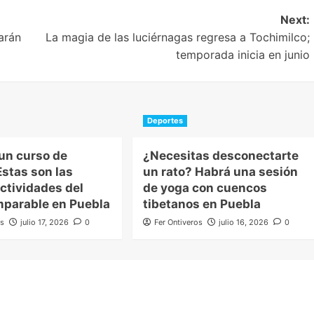
Next:
arán
La magia de las luciérnagas regresa a Tochimilco;
temporada inicia en junio
Deportes
un curso de
¿Necesitas desconectarte
stas son las
un rato? Habrá una sesión
ctividades del
de yoga con cuencos
mparable en Puebla
tibetanos en Puebla
os
julio 17, 2026
0
Fer Ontiveros
julio 16, 2026
0