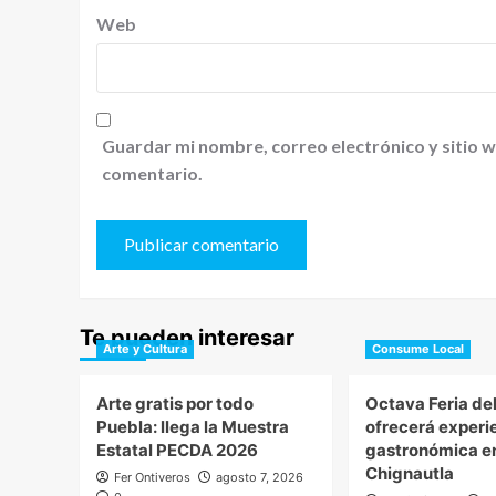
Web
Guardar mi nombre, correo electrónico y sitio 
comentario.
Te pueden interesar
Arte y Cultura
Consume Local
Arte gratis por todo
Octava Feria de
Puebla: llega la Muestra
ofrecerá experi
Estatal PECDA 2026
gastronómica e
Chignautla
Fer Ontiveros
agosto 7, 2026