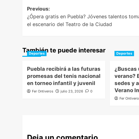
Post
Previous:
¿Ópera gratis en Puebla? Jóvenes talentos tom
navigation
el escenario del Teatro de la Ciudad
También te puede interesar
Deportes
Deportes
Puebla recibirá a las futuras
¿Buscas 
promesas del tenis nacional
verano? E
en torneo infantil y juvenil
sedes y a
Verano I
Fer Ontiveros
julio 23, 2026
0
Fer Ontiver
Deja un comentario