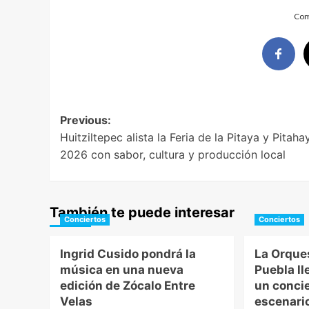
Com
Post
Previous:
Huitziltepec alista la Feria de la Pitaya y Pitaha
navigation
2026 con sabor, cultura y producción local
También te puede interesar
Conciertos
Conciertos
Ingrid Cusido pondrá la
La Orque
música en una nueva
Puebla ll
edición de Zócalo Entre
un concie
Velas
escenario