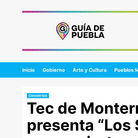
Saltar
al
contenido
Inicio
Gobierno
Arte y Cultura
Pueblos 
Conciertos
Tec de Monter
presenta “Los 