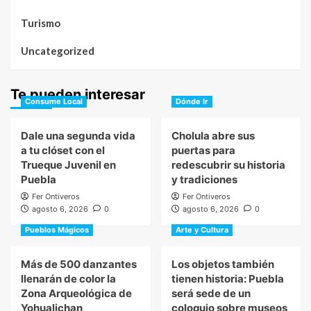
Turismo
Uncategorized
Te pueden interesar
Consume Local
Dónde Ir
Dale una segunda vida
Cholula abre sus
a tu clóset con el
puertas para
Trueque Juvenil en
redescubrir su historia
Puebla
y tradiciones
Fer Ontiveros
Fer Ontiveros
agosto 6, 2026
0
agosto 6, 2026
0
Pueblos Mágicos
Arte y Cultura
Más de 500 danzantes
Los objetos también
llenarán de color la
tienen historia: Puebla
Zona Arqueológica de
será sede de un
Yohualichan
coloquio sobre museos