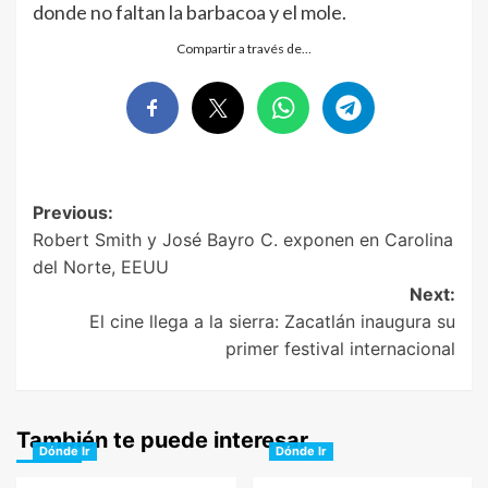
donde no faltan la barbacoa y el mole.
Compartir a través de…
Post
Previous:
Robert Smith y José Bayro C. exponen en Carolina
navigation
del Norte, EEUU
Next:
El cine llega a la sierra: Zacatlán inaugura su
primer festival internacional
También te puede interesar
Dónde Ir
Dónde Ir