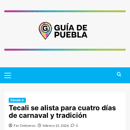
Saltar
al
contenido
Primary
Menu
Dónde Ir
Tecali se alista para cuatro días
de carnaval y tradición
Fer Ontiveros
febrero 13, 2026
0