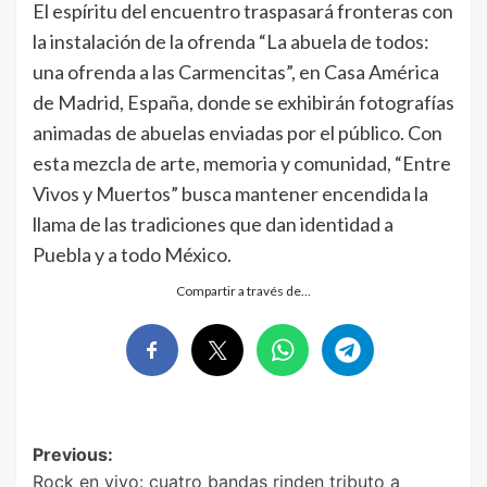
El espíritu del encuentro traspasará fronteras con
la instalación de la ofrenda “La abuela de todos:
una ofrenda a las Carmencitas”, en Casa América
de Madrid, España, donde se exhibirán fotografías
animadas de abuelas enviadas por el público. Con
esta mezcla de arte, memoria y comunidad, “Entre
Vivos y Muertos” busca mantener encendida la
llama de las tradiciones que dan identidad a
Puebla y a todo México.
Compartir a través de…
Post
Previous:
Rock en vivo: cuatro bandas rinden tributo a