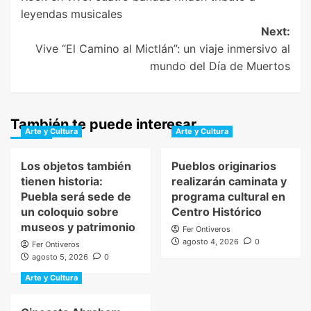
navigation
leyendas musicales
Next:
Vive “El Camino al Mictlán”: un viaje inmersivo al
mundo del Día de Muertos
También te puede interesar
Arte y Cultura
Arte y Cultura
Los objetos también
Pueblos originarios
tienen historia:
realizarán caminata y
Puebla será sede de
programa cultural en
un coloquio sobre
Centro Histórico
museos y patrimonio
Fer Ontiveros
agosto 4, 2026
0
Fer Ontiveros
agosto 5, 2026
0
Arte y Cultura