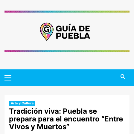
Saltar
al
contenido
Primary
Menu
Arte y Cultura
Tradición viva: Puebla se
prepara para el encuentro “Entre
Vivos y Muertos”