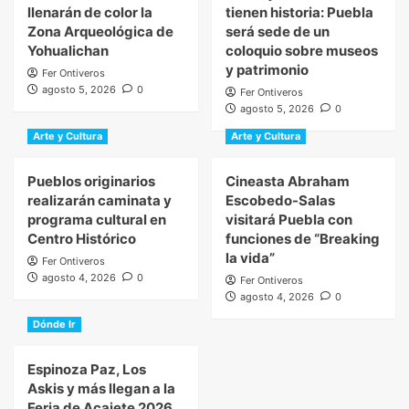
llenarán de color la
tienen historia: Puebla
Zona Arqueológica de
será sede de un
Yohualichan
coloquio sobre museos
y patrimonio
Fer Ontiveros
agosto 5, 2026
0
Fer Ontiveros
agosto 5, 2026
0
Arte y Cultura
Arte y Cultura
Pueblos originarios
Cineasta Abraham
realizarán caminata y
Escobedo-Salas
programa cultural en
visitará Puebla con
Centro Histórico
funciones de “Breaking
la vida”
Fer Ontiveros
agosto 4, 2026
0
Fer Ontiveros
agosto 4, 2026
0
Dónde Ir
Espinoza Paz, Los
Askis y más llegan a la
Feria de Acajete 2026