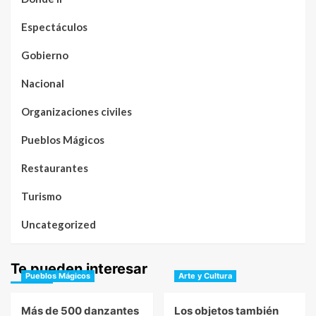
Espectáculos
Gobierno
Nacional
Organizaciones civiles
Pueblos Mágicos
Restaurantes
Turismo
Uncategorized
Te pueden interesar
Pueblos Mágicos
Arte y Cultura
Más de 500 danzantes
Los objetos también