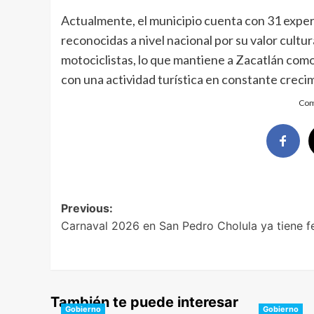
Actualmente, el municipio cuenta con 31 experie
reconocidas a nivel nacional por su valor cultur
motociclistas, lo que mantiene a Zacatlán como 
con una actividad turística en constante creci
Com
Post
Previous:
Carnaval 2026 en San Pedro Cholula ya tiene f
navigation
También te puede interesar
Gobierno
Gobierno