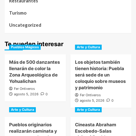
Restaurantes
Turismo
Uncategorized
Te pueden interesar
Pueblos Mágicos
Arte y Cultura
Más de 500 danzantes
Los objetos también
llenarán de color la
tienen historia: Puebla
Zona Arqueológica de
será sede de un
Yohualichan
coloquio sobre museos
y patrimonio
Fer Ontiveros
agosto 5, 2026
0
Fer Ontiveros
agosto 5, 2026
0
Arte y Cultura
Arte y Cultura
Pueblos originarios
Cineasta Abraham
realizarán caminata y
Escobedo-Salas