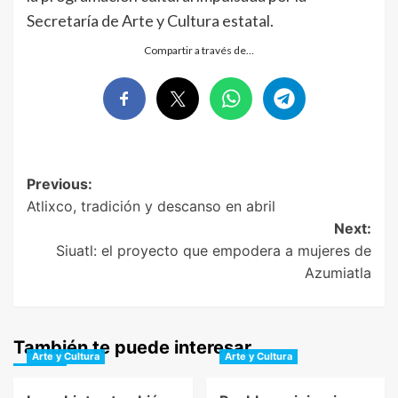
Secretaría de Arte y Cultura estatal.
Compartir a través de…
Post
Previous:
Atlixco, tradición y descanso en abril
navigation
Next:
Siuatl: el proyecto que empodera a mujeres de
Azumiatla
También te puede interesar
Arte y Cultura
Arte y Cultura