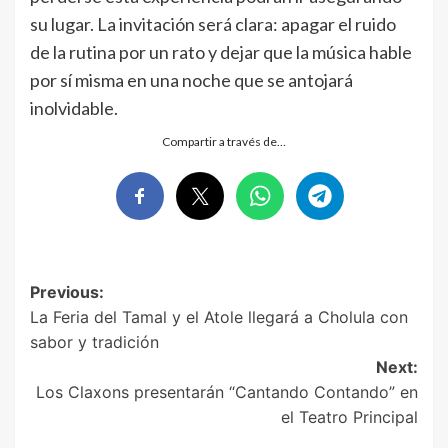
su lugar. La invitación será clara: apagar el ruido
de la rutina por un rato y dejar que la música hable
por sí misma en una noche que se antojará
inolvidable.
Compartir a través de…
Post
Previous:
La Feria del Tamal y el Atole llegará a Cholula con
navigation
sabor y tradición
Next:
Los Claxons presentarán “Cantando Contando” en
el Teatro Principal