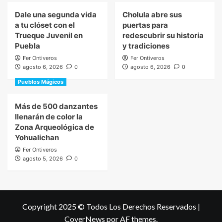
Dale una segunda vida
Cholula abre sus
a tu clóset con el
puertas para
Trueque Juvenil en
redescubrir su historia
Puebla
y tradiciones
Fer Ontiveros
Fer Ontiveros
agosto 6, 2026
0
agosto 6, 2026
0
Pueblos Mágicos
Más de 500 danzantes
llenarán de color la
Zona Arqueológica de
Yohualichan
Fer Ontiveros
agosto 5, 2026
0
Copyright 2025 © Todos Los Derechos Reservados
|
CoverNews
por AF themes.