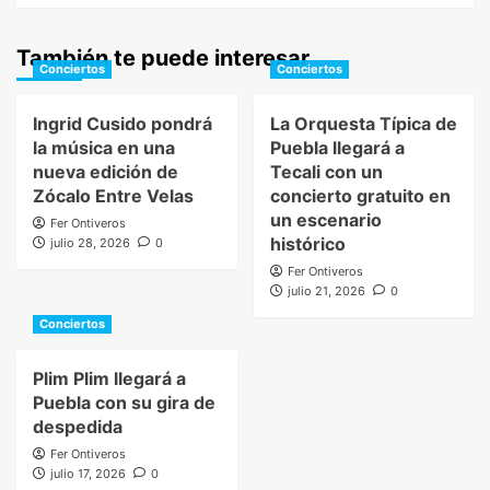
También te puede interesar
Conciertos
Conciertos
Ingrid Cusido pondrá
La Orquesta Típica de
la música en una
Puebla llegará a
nueva edición de
Tecali con un
Zócalo Entre Velas
concierto gratuito en
un escenario
Fer Ontiveros
histórico
julio 28, 2026
0
Fer Ontiveros
julio 21, 2026
0
Conciertos
Plim Plim llegará a
Puebla con su gira de
despedida
Fer Ontiveros
julio 17, 2026
0