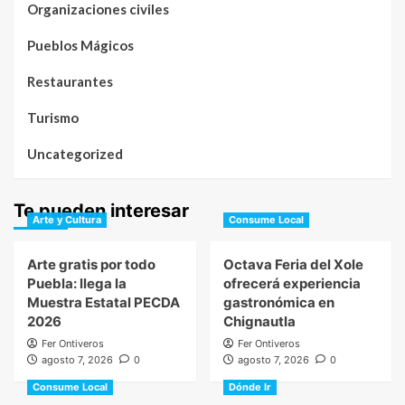
Organizaciones civiles
Pueblos Mágicos
Restaurantes
Turismo
Uncategorized
Te pueden interesar
Arte y Cultura
Consume Local
Arte gratis por todo
Octava Feria del Xole
Puebla: llega la
ofrecerá experiencia
Muestra Estatal PECDA
gastronómica en
2026
Chignautla
Fer Ontiveros
Fer Ontiveros
agosto 7, 2026
0
agosto 7, 2026
0
Consume Local
Dónde Ir