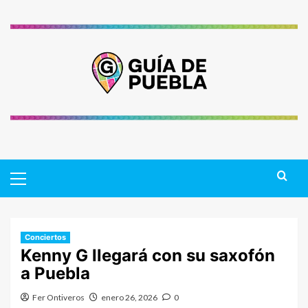
Saltar
al
contenido
Primary
Menu
Conciertos
Kenny G llegará con su saxofón
a Puebla
Fer Ontiveros
enero 26, 2026
0