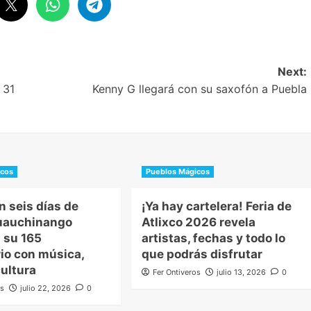
Next:
 31
Kenny G llegará con su saxofón a Puebla
icos
Pueblos Mágicos
n seis días de
¡Ya hay cartelera! Feria de
Huauchinango
Atlixco 2026 revela
 su 165
artistas, fechas y todo lo
io con música,
que podrás disfrutar
cultura
Fer Ontiveros
julio 13, 2026
0
os
julio 22, 2026
0