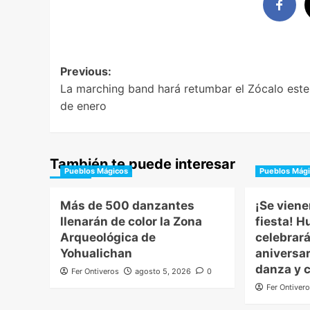
Post
Previous:
La marching band hará retumbar el Zócalo este
navigation
de enero
También te puede interesar
Pueblos Mágicos
Pueblos Mág
Más de 500 danzantes
¡Se viene
llenarán de color la Zona
fiesta! 
Arqueológica de
celebrará
Yohualichan
aniversar
danza y 
Fer Ontiveros
agosto 5, 2026
0
Fer Ontiver