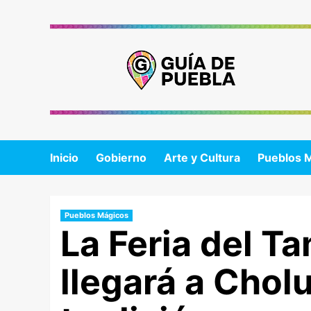
Saltar
al
contenido
Inicio
Gobierno
Arte y Cultura
Pueblos 
Pueblos Mágicos
La Feria del Ta
llegará a Chol