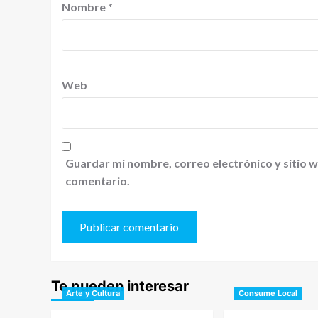
Nombre
*
Web
Guardar mi nombre, correo electrónico y sitio 
comentario.
Te pueden interesar
Arte y Cultura
Consume Local