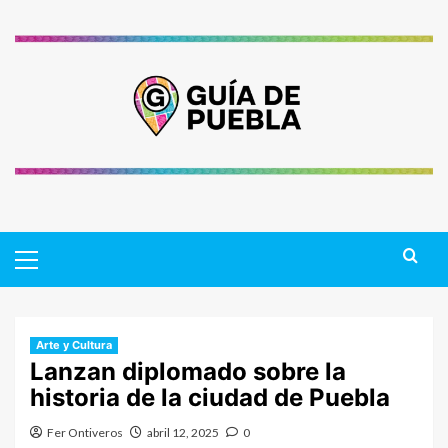
Saltar
al
contenido
Primary
Menu
Arte y Cultura
Lanzan diplomado sobre la
historia de la ciudad de Puebla
Fer Ontiveros
abril 12, 2025
0