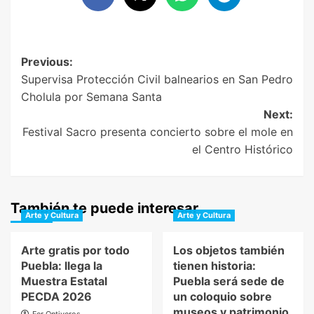
Post
Previous:
Supervisa Protección Civil balnearios en San Pedro
navigation
Cholula por Semana Santa
Next:
Festival Sacro presenta concierto sobre el mole en
el Centro Histórico
También te puede interesar
Arte y Cultura
Arte y Cultura
Arte gratis por todo
Los objetos también
Puebla: llega la
tienen historia:
Muestra Estatal
Puebla será sede de
PECDA 2026
un coloquio sobre
museos y patrimonio