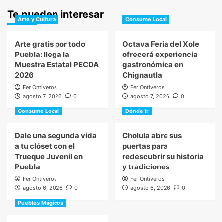
Te pueden interesar
Arte y Cultura
Consume Local
Arte gratis por todo
Octava Feria del Xole
Puebla: llega la
ofrecerá experiencia
Muestra Estatal PECDA
gastronómica en
2026
Chignautla
Fer Ontiveros
Fer Ontiveros
agosto 7, 2026
0
agosto 7, 2026
0
Consume Local
Dónde Ir
Dale una segunda vida
Cholula abre sus
a tu clóset con el
puertas para
Trueque Juvenil en
redescubrir su historia
Puebla
y tradiciones
Fer Ontiveros
Fer Ontiveros
agosto 6, 2026
0
agosto 6, 2026
0
Pueblos Mágicos