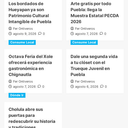
Los bordados de
Arte gratis por todo
Hueyapan ya son
Puebla: llega la
Patrimonio Cultural
Muestra Estatal PECDA
Intangible de Puebla
2026
Fer Ontiveros
Fer Ontiveros
agosto 9, 2026
0
agosto 7, 2026
0
Consume Local
Consume Local
Octava Feria del Xole
Dale una segunda vida
ofrecerá experiencia
a tu clóset con el
gastronómica en
Trueque Juvenil en
Chignautla
Puebla
Fer Ontiveros
Fer Ontiveros
agosto 7, 2026
0
agosto 6, 2026
0
Dónde Ir
Cholula abre sus
puertas para
redescubrir su historia
y tradiciones