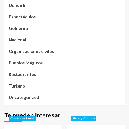
Dónde Ir
Espectáculos
Gobierno
Nacional
Organizaciones civiles
Pueblos Mágicos
Restaurantes
Turismo
Uncategorized
Te pueden interesar
Consume Local
Arte y Cultura