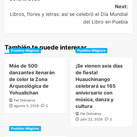
Next:
Libros, flores y letras: así se celebró el Día Mundial
del Libro en Puebla
También te puede interesar
Pueblos Mágicos
Pueblos Mágicos
Más de 500
¡Se vienen seis días
danzantes llenarán
de fiesta!
de color la Zona
Huauchinango
Arqueológica de
celebrará su 165
Yohualichan
aniversario con
música, danza y
Fer Ontiveros
cultura
agosto 5, 2026
0
Fer Ontiveros
julio 22, 2026
0
Pueblos Mágicos