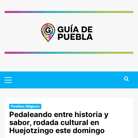
Saltar
al
contenido
Primary
Menu
Pueblos Mágicos
Pedaleando entre historia y
sabor, rodada cultural en
Huejotzingo este domingo