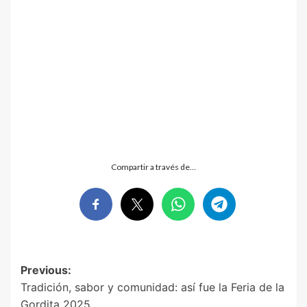
Compartir a través de…
Post
Previous:
Tradición, sabor y comunidad: así fue la Feria de la
navigation
Gordita 2025