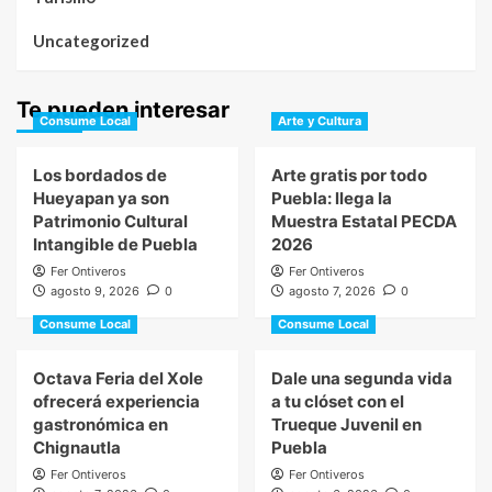
Uncategorized
Te pueden interesar
Consume Local
Arte y Cultura
Los bordados de
Arte gratis por todo
Hueyapan ya son
Puebla: llega la
Patrimonio Cultural
Muestra Estatal PECDA
Intangible de Puebla
2026
Fer Ontiveros
Fer Ontiveros
agosto 9, 2026
0
agosto 7, 2026
0
Consume Local
Consume Local
Octava Feria del Xole
Dale una segunda vida
ofrecerá experiencia
a tu clóset con el
gastronómica en
Trueque Juvenil en
Chignautla
Puebla
Fer Ontiveros
Fer Ontiveros