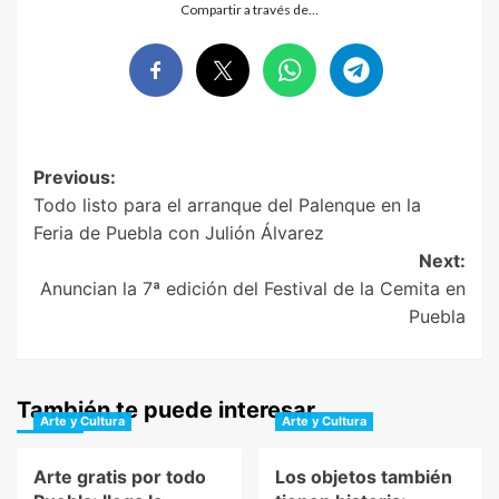
Compartir a través de…
Post
Previous:
Todo listo para el arranque del Palenque en la
navigation
Feria de Puebla con Julión Álvarez
Next:
Anuncian la 7ª edición del Festival de la Cemita en
Puebla
También te puede interesar
Arte y Cultura
Arte y Cultura
Arte gratis por todo
Los objetos también